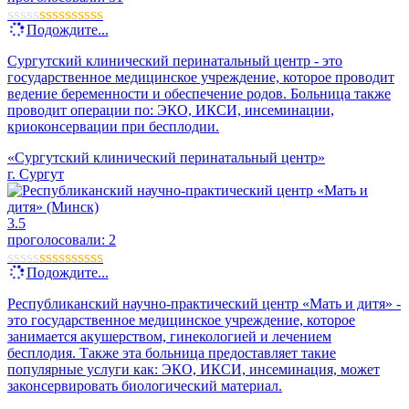
Подождите...
Сургутский клинический перинатальный центр - это
государственное медицинское учреждение, которое проводит
ведение беременности и обеспечение родов. Больница также
проводит операции по: ЭКО, ИКСИ, инсеминации,
криоконсервации при бесплодии.
«Сургутский клинический перинатальный центр»
г. Сургут
3.5
проголосовали:
2
Подождите...
Республиканский научно-практический центр «Мать и дитя» -
это государственное медицинское учреждение, которое
занимается акушерством, гинекологией и лечением
бесплодия. Также эта больница предоставляет такие
популярные услуги как: ЭКО, ИКСИ, инсеминация, может
законсервировать биологический материал.