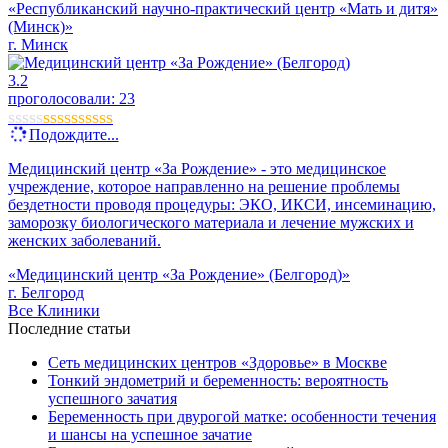
«Республиканский научно-практический центр «Мать и дитя»
(Минск)»
г. Минск
3.2
проголосовали:
23
Подождите...
Медицинский центр «За Рождение» - это медицинское
учреждение, которое направленно на решение проблемы
бездетности проводя процедуры: ЭКО, ИКСИ, инсеминацию,
заморозку биологического материала и лечение мужских и
женских заболеваний.
«Медицинский центр «За Рождение» (Белгород)»
г. Белгород
Все Клиники
Последние статьи
Сеть медицинских центров «Здоровье» в Москве
Тонкий эндометрий и беременность: вероятность
успешного зачатия
Беременность при двурогой матке: особенности течения
и шансы на успешное зачатие