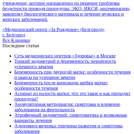
учреждение, которое направленно на решение проблемы
бездетности проводя процедуры: ЭКО, ИКСИ, инсеминацию,
заморозку биологического материала и лечение мужских и
женских заболеваний.
«Медицинский центр «За Рождение» (Белгород)»
г. Белгород
Все Клиники
Последние статьи
Сеть медицинских центров «Здоровье» в Москве
Тонкий эндометрий и беременность: вероятность
успешного зачатия
Беременность при двурогой матке: особенности течения
и шансы на успешное зачатие
Беременность после конизации шейки матки:
особенности течения
Аспират из полости матки: что это такое и как проходит
процедура?
Ановуляторная метроррагия: симптомы и влияение
заболевания на фертильность
Атрофичный эндометрий: симптоматика и возможные
варианты лечения
Аденомиоз яичника: причины развития и симптомы
заболевания