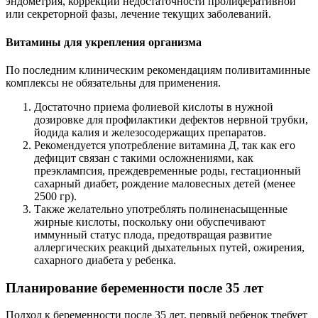
эндометрия, коррекции недостаточности пролиферативной
или секреторной фазы, лечение текущих заболеваний.
Витамины для укрепления организма
По последним клиническим рекомендациям поливитаминные
комплексы не обязательны для применения.
Достаточно приема фолиевой кислоты в нужной
дозировке для профилактики дефектов нервной трубки,
йодида калия и железосодержащих препаратов.
Рекомендуется употребление витамина Д, так как его
дефицит связан с такими осложнениями, как
преэклампсия, преждевременные роды, гестационный
сахарный диабет, рождение маловесных детей (менее
2500 гр).
Также желательно употреблять полиненасыщенные
жирные кислоты, поскольку они обуспечивают
иммунный статус плода, предотвращая развитие
аллергических реакций дыхательных путей, ожирения,
сахарного диабета у ребенка.
Планирование беременности после 35 лет
Подход к беременности после 35 лет, первый ребенок требует