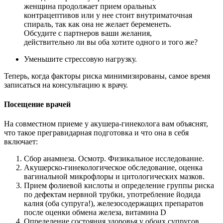
женщина продолжает прием оральных
контрацептивов или у нее стоит внутриматочная
спираль, так как она не желает беременеть.
Обсудите с партнеров ваши желания,
действительно ли вы оба хотите одного и того же?
Уменьшите стрессовую нагрузку.
Теперь, когда факторы риска минимизированы, самое время
записаться на консультацию к врачу.
Посещение врачей
На совместном приеме у акушера-гинеколога вам объяснят,
что такое прегравидарная подготовка и что она в себя
включает:
Сбор анамнеза. Осмотр. Физикальное исследование.
Акушерско-гинекологическое обследование, оценка
вагинальной микрофлоры и цитологических мазков.
Прием фолиевой кислоты и определение группы риска
по дефектам нервной трубки, употребление йодида
калия (оба супруга!), железосодержащих препаратов
после оценки обмена железа, витамина D
Определение состояния здоровья у обоих супругов,