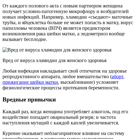
От каждого полового акта с новым партнером женщина
получает условно-патогенную микрофлору и возбудителей
новых инфекций. Например, хламидии «съедают» маточные
трубы, и яйцеклетка больше не может попасть в матку, вирус
папилломы человека (ВПЧ) является предиктором
возникновения рака шейки матки, а эндометриоз вообще
вызывает бесплодие.
Вред от вируса хламидии для женского здоровья
Любая инфекция накладывает свой отпечаток на здоровье
репродуктивного аппарата, любое вмешательство (
аборт
,
прижигание шейки матки
, выскабливание) усложняет
физиологические процессы протекания беременности.
Вредные привычки
Каждый раз, когда женщина употребляет алкоголь, под его
воздействие попадает овариальный резерв; и частота
наступления мутаций с каждой каплей увеличивается.
Курение оказывает неблагоприятное влияние на систему
кровообращения, в частности матки: недостаточное