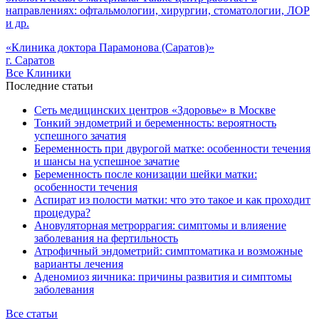
направлениях: офтальмологии, хирургии, стоматологии, ЛОР
и др.
«Клиника доктора Парамонова (Саратов)»
г. Саратов
Все Клиники
Последние статьи
Сеть медицинских центров «Здоровье» в Москве
Тонкий эндометрий и беременность: вероятность
успешного зачатия
Беременность при двурогой матке: особенности течения
и шансы на успешное зачатие
Беременность после конизации шейки матки:
особенности течения
Аспират из полости матки: что это такое и как проходит
процедура?
Ановуляторная метроррагия: симптомы и влияение
заболевания на фертильность
Атрофичный эндометрий: симптоматика и возможные
варианты лечения
Аденомиоз яичника: причины развития и симптомы
заболевания
Все статьи