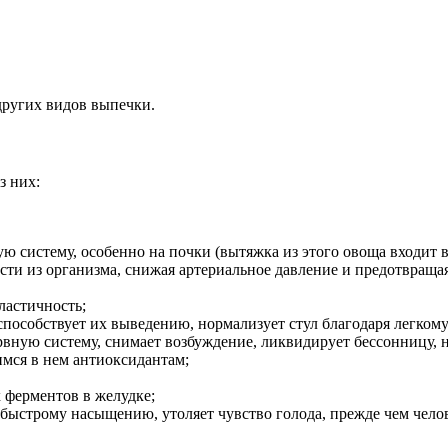
 других видов выпечки.
з них:
 систему, особенно на почки (вытяжка из этого овоща входит в
и из организма, снижая артериальное давление и предотвращая
ластичность;
способствует их выведению, нормализует стул благодаря легком
рвную систему, снимает возбуждение, ликвидирует бессонницу, 
мся в нем антиоксидантам;
 ферментов в желудке;
быстрому насыщению, утоляет чувство голода, прежде чем чело