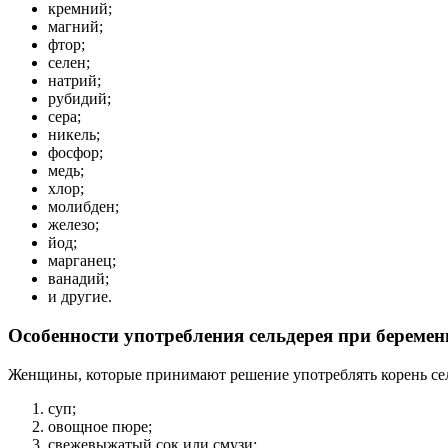
кремний;
магний;
фтор;
селен;
натрий;
рубидий;
сера;
никель;
фосфор;
медь;
хлор;
молибден;
железо;
йод;
марганец;
ванадий;
и другие.
Особенности употребления сельдерея при беремен
Женщины, которые принимают решение употреблять корень сельд
суп;
овощное пюре;
свежевыжатый сок или смузи;