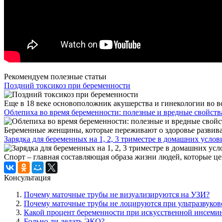
Рекомендуем полезные статьи
Поздний токсикоз при беременности
Еще в 18 веке основоположник акушерства и гинекологии во вс
Облепиха во время беременности: полезные и вредные свойств
Беременные женщины, которые переживают о здоровье развиваю
Зарядка для беременных на 1, 2, 3 триместре в домашних услов
Спорт – главная составляющая образа жизни людей, которые цен
Консультация
Почему маточные трубы не визуализируются на УЗИ?
Почему маточные трубы не лоцируются при ультразвуков
Какой процент беременности при искусственной инсеми
Больно ли делать ЭКО?