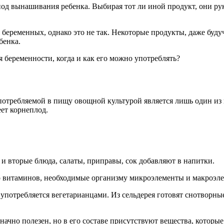
д вынашивания ребенка. Выбирая тот ли иной продукт, они руко
беременных, однако это не так. Некоторые продукты, даже буд
бенка.
я беременности, когда и как его можно употреблять?
употребляемой в пищу овощной культурой является лишь один из
еет корнеплод.
 и вторые блюда, салаты, приправы, сок добавляют в напитки.
о витаминов, необходимые организму микроэлементы и макроэле
употребляется вегетарианцами. Из сельдерея готовят снотворны
начно полезен, но в его составе присутствуют вещества, котор