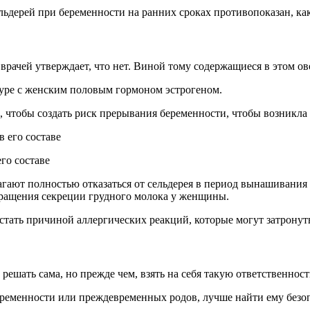
ьдерей при беременности на ранних сроках противопоказан, как
врачей утверждает, что нет. Виной тому содержащиеся в этом о
туре с женским половым гормоном эстрогеном.
го, чтобы создать риск прерывания беременности, чтобы возник
го составе
ают полностью отказаться от сельдерея в период вынашивания р
кращения секреции грудного молока у женщины.
тать причиной аллергических реакций, которые могут затронуть
ешать сама, но прежде чем, взять на себя такую ответственност
еременности или преждевременных родов, лучше найти ему безо