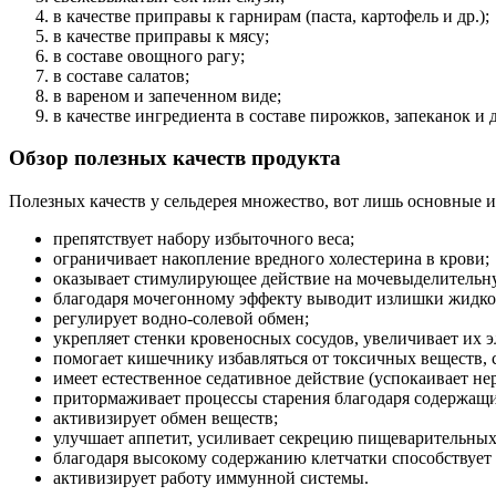
в качестве приправы к гарнирам (паста, картофель и др.);
в качестве приправы к мясу;
в составе овощного рагу;
в составе салатов;
в вареном и запеченном виде;
в качестве ингредиента в составе пирожков, запеканок и
Обзор полезных качеств продукта
Полезных качеств у сельдерея множество, вот лишь основные и
препятствует набору избыточного веса;
ограничивает накопление вредного холестерина в крови;
оказывает стимулирующее действие на мочевыделительную
благодаря мочегонному эффекту выводит излишки жидкост
регулирует водно-солевой обмен;
укрепляет стенки кровеносных сосудов, увеличивает их э
помогает кишечнику избавляться от токсичных веществ, 
имеет естественное седативное действие (успокаивает не
притормаживает процессы старения благодаря содержащи
активизирует обмен веществ;
улучшает аппетит, усиливает секрецию пищеварительных
благодаря высокому содержанию клетчатки способствует 
активизирует работу иммунной системы.