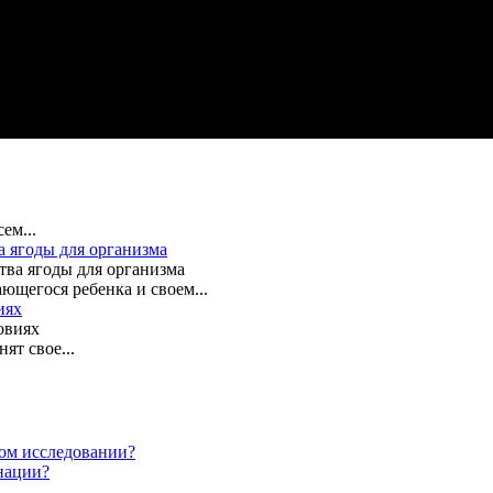
ем...
а ягоды для организма
щегося ребенка и своем...
иях
ят свое...
ом исследовании?
нации?