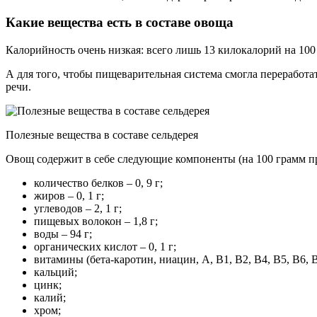
Какие вещества есть в составе овоща
Калорийность очень низкая: всего лишь 13 килокалорий на 100
А для того, чтобы пищеварительная система смогла переработат
речи.
Полезные вещества в составе сельдерея
Овощ содержит в себе следующие компоненты (на 100 грамм пр
количество белков – 0, 9 г;
жиров – 0, 1 г;
углеводов – 2, 1 г;
пищевых волокон – 1,8 г;
воды – 94 г;
органических кислот – 0, 1 г;
витамины (бета-каротин, ниацин, A, B1, B2, B4, B5, B6, B9
кальций;
цинк;
калий;
хром;