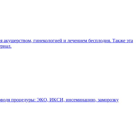
я акушерством, гинекологией и лечением бесплодия. Также эта
ериал.
роводя процедуры: ЭКО, ИКСИ, инсеминацию, заморозку