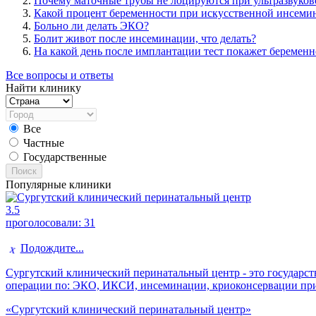
Почему маточные трубы не лоцируются при ультразвуков
Какой процент беременности при искусственной инсеми
Больно ли делать ЭКО?
Болит живот после инсеминации, что делать?
На какой день после имплантации тест покажет беременн
Все вопросы и ответы
Найти клинику
Все
Частные
Государственные
Поиск
Популярные клиники
3.5
проголосовали:
31
Подождите...
Сургутский клинический перинатальный центр - это государст
операции по: ЭКО, ИКСИ, инсеминации, криоконсервации при
«Сургутский клинический перинатальный центр»