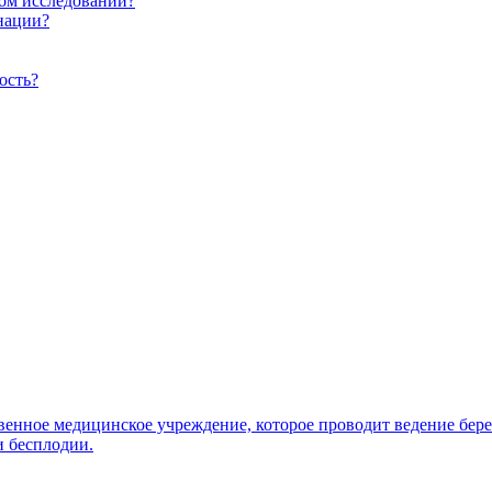
ом исследовании?
нации?
ость?
венное медицинское учреждение, которое проводит ведение бер
 бесплодии.