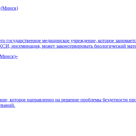
то государственное медицинское учреждение, которое занимаетс
ИКСИ, инсеминация, может законсервировать биологический мат
(Минск)»
ние, которое направленно на решение проблемы бездетности п
еваний.