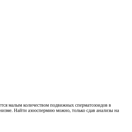
уется малым количеством подвижных сперматозоидов в
анизме. Найти азооспермию можно, только сдав анализы на