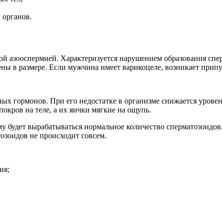
 органов.
ой азооспермией. Характеризуется нарушением образования спе
ы в размере. Если мужчина имеет варикоцеле, возникает припу
ых гормонов. При его недостатке в организме снижается уровен
окров на теле, а их яички мягкие на ощупь.
 будет вырабатываться нормальное количество сперматозоидов,
зоидов не происходит совсем.
ия;