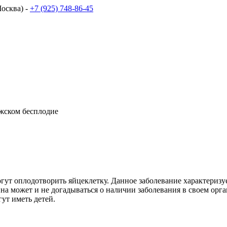
осква) -
+7 (925) 748-86-45
жском бесплодие
гут оплодотворить яйцеклетку. Данное заболевание характериз
на может и не догадываться о наличии заболевания в своем орг
ут иметь детей.