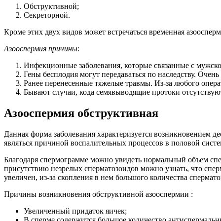
Обструктивной;
Секреторной.
Кроме этих двух видов может встречаться временная азоосперм
Азооспермия причины
:
Инфекционные заболевания, которые связанные с мужско
Гены бесплодия могут передаваться по наследству. Очень
Ранее перенесенные тяжелые травмы. Из-за любого опер
Бывают случаи, кода семявыводящие протоки отсутствую
Азооспермия обструктивная
Данная форма заболевания характеризуется возникновением де
являться причиной воспалительных процессов в половой систе
Благодаря спермограмме можно увидеть нормальный объем спе
присутствию незрелых сперматозоидов можно узнать, что спе
увеличен, из-за скопления в нем большого количества спермато
Причины возникновения обструктивной азооспермии :
Увеличенный придаток яичек;
В сперме содержится большое количество антиспермальн