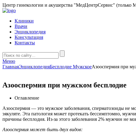
Центр гинекологии и акушерства "МедЦентрСервис" (только М
Клиники
Врачи
Энциклопедия
Консультация
Контакты
Меню
Главная
Энциклопедия
Бесплодие Мужское
Азооспермия при му
Азооспермия при мужском бесплодие
Оглавление
Азооспермия — это мужское заболевания, сперматозоиды не мо
эякуляте. Эта патология может протекать бессимптомно, мужчи
причины бесплодия. Из-за этого заболевания 2% мужчин не мог
Азооспермия может быть двух видов: