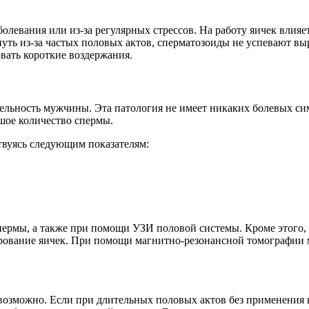
болевания или из-за регулярных стрессов. На работу яичек влия
уть из-за частых половых актов, сперматозоиды не успевают вы
вать короткие воздержания.
ельность мужчины. Эта патология не имеет никаких болевых си
шое количество спермы.
твуясь следующим показателям:
пермы, а также при помощи УЗИ половой системы. Кроме этого,
нирование яичек. При помощи магнитно-резонансной томографи
возможно. Если при длительных половых актов без применения 