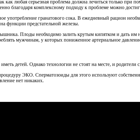
ак как любая серьезная проблема должна лечиться только при 
енно благодаря комплексному подходу к проблеме можно достиг
ное употребление гранатового сока. В ежедневный рацион необх
и на функции предстательной железы.
шника. Плоды необходимо залить крутым кипятком и дать им нас
треблять мужчинам, у которых пониженное артериальное давлени
меть детей. Однако технологии не стоят на месте, и родители 
процедуру ЭКО. Сперматозоиды для этого используют собственн
вление нет никаких.