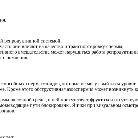
ия.
й репродуктивной системой;
 часто они влияют на качество и транспортировку спермы;
ативного вмешательства может нарушиться работа репродуктивн
т с рождения.
еспособных сперматозоидов, которые не могут выйти на уровне
ме. Кроме этого обструктивная азооспермия может возникнуть к
рмы щелочной среды, в ней присутствует фруктоза и отсутству
рмовыводящие пути блокированы. Яички при визуальном осмотр
зоидов.
ых тел;