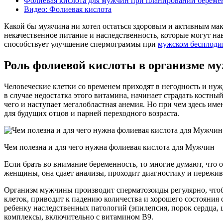
Фолиевая кислота для мужчин при планировании береме
Видео: Фолиевая кислота
Какой бы мужчина ни хотел остаться здоровым и активным макс
некачественное питание и наследственность, которые могут н
способствует улучшение спермограммы при
мужском бесплоди
Роль фолиевой кислоты в организме м
Человеческие клетки со временем приходят в негодность и ну
в случае недостатка этого витамина, начинает страдать костны
чего и наступает мегалобластная анемия. Но при чем здесь им
для будущих отцов и парней переходного возраста.
Чем полезна и для чего нужна фолиевая кислота для Мужчин
Если брать во внимание беременность, то многие думают, что о
женщины, она сдает анализы, проходит диагностику и пережив
Организм мужчины производит сперматозоиды регулярно, чтоб
клеток, приводит к падению количества и хорошего состояния 
ребенку наследственных патологий (эпилепсия, порок сердца
комплексы, включительно с витамином В9.