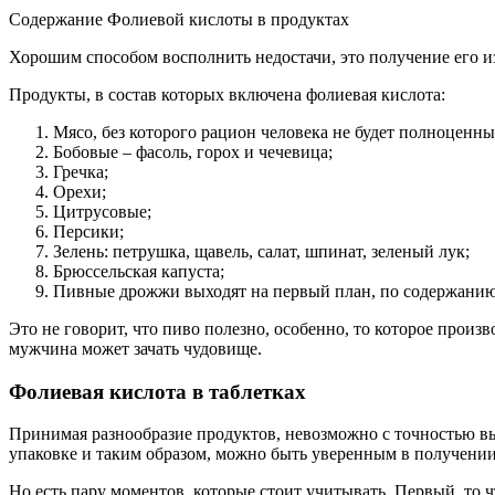
Содержание Фолиевой кислоты в продуктах
Хорошим способом восполнить недостачи, это получение его и
Продукты, в состав которых включена фолиевая кислота:
Мясо, без которого рацион человека не будет полноценн
Бобовые – фасоль, горох и чечевица;
Гречка;
Орехи;
Цитрусовые;
Персики;
Зелень: петрушка, щавель, салат, шпинат, зеленый лук;
Брюссельская капуста;
Пивные дрожжи выходят на первый план, по содержанию
Это не говорит, что пиво полезно, особенно, то которое произ
мужчина может зачать чудовище.
Фолиевая кислота в таблетках
Принимая разнообразие продуктов, невозможно с точностью вы
упаковке и таким образом, можно быть уверенным в получении
Но есть пару моментов, которые стоит учитывать. Первый, то