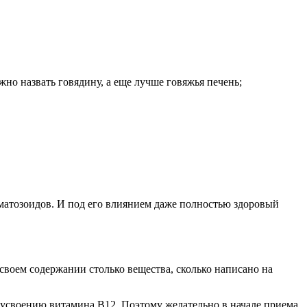
но назвать говядину, а еще лучше говяжья печень;
ерматозоидов. И под его влиянием даже полностью здоровый
своем содержании столько вещества, сколько написано на
 усвоению витамина В12. Поэтому желательно в начале приема