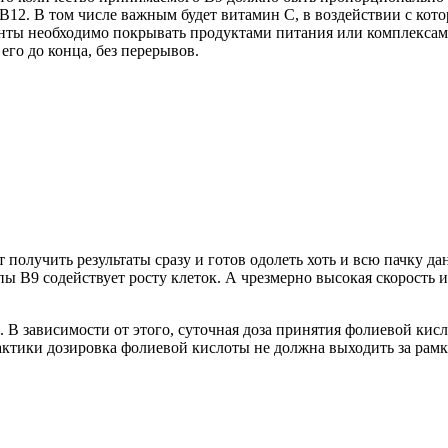
В12. В том числе важным будет витамин С, в воздействии с кот
нты необходимо покрывать продуктами питания или комплексами 
его до конца, без перерывов.
 получить результаты сразу и готов одолеть хоть и всю пачку д
ы В9 содействует росту клеток. А чрезмерно высокая скорость и
 В зависимости от этого, суточная доза принятия фолиевой кис
актики дозировка фолиевой кислоты не должна выходить за рамки 