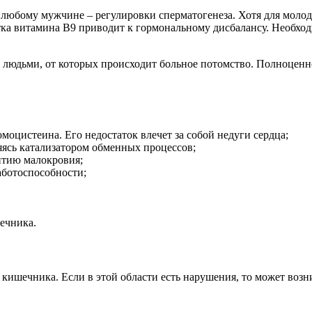
и любому мужчине – регулировки сперматогенеза. Хотя для моло
тка витамина В9 приводит к гормональному дисбалансу. Необход
юдьми, от которых происходит больное потомство. Полноценное
оцистеина. Его недостаток влечет за собой недуги сердца;
яясь катализатором обменных процессов;
итию малокровия;
аботоспособности;
ечника.
кишечника. Если в этой области есть нарушения, то может возн