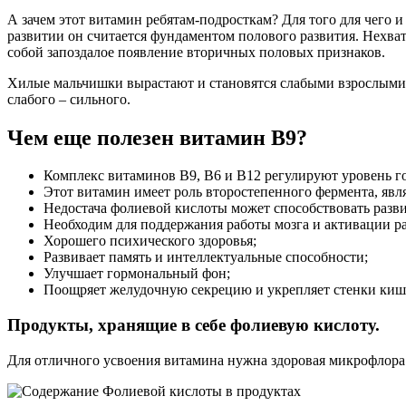
А зачем этот витамин ребятам-подросткам? Для того для чего 
развитии он считается фундаментом полового развития. Нехва
собой запоздалое появление вторичных половых признаков.
Хилые мальчишки вырастают и становятся слабыми взрослыми л
слабого – сильного.
Чем еще полезен витамин В9?
Комплекс витаминов В9, В6 и В12 регулируют уровень гом
Этот витамин имеет роль второстепенного фермента, явл
Недостача фолиевой кислоты может способствовать разв
Необходим для поддержания работы мозга и активации р
Хорошего психического здоровья;
Развивает память и интеллектуальные способности;
Улучшает гормональный фон;
Поощряет желудочную секрецию и укрепляет стенки киш
Продукты, хранящие в себе фолиевую кислоту.
Для отличного усвоения витамина нужна здоровая микрофлора 