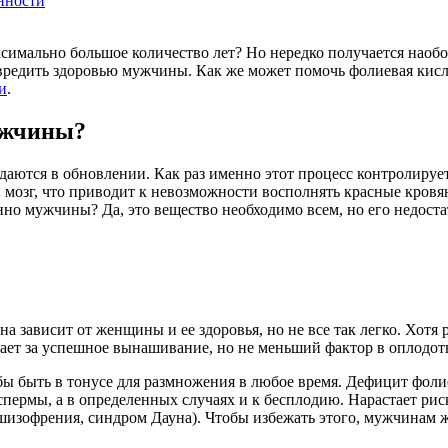
нности
имально большое количество лет? Но нередко получается наоборо
авредить здоровью мужчины. Как же может помочь фолиевая кис
и
.
ужчины?
ждаются в обновлении. Как раз именно этот процесс контролиру
й мозг, что приводит к невозможности восполнять красные кровян
енно мужчины? Да, это вещество необходимо всем, но его недост
на зависит от женщины и ее здоровья, но не все так легко. Хотя
ает за успешное вынашивание, но не меньший фактор в оплодот
ы быть в тонусе для размножения в любое время. Дефицит фоли
спермы, а в определенных случаях и к бесплодию. Нарастает ри
, шизофрения, синдром Дауна). Чтобы избежать этого, мужчина