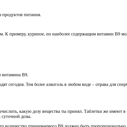
з продуктов питания.
ым. К примеру, куриное, но наиболее содержащим витамин В9 мож
 витамина В9.
водят сегодня. Тем более алкоголь в любом виде – отрава для сп
числить, какую дозу вещества ты принял. Таблетки же имеют в 
 суточной дозы.
 что количество принимаемого В9 должно быть пропорционально