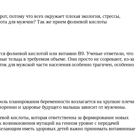
т, потому что всех окружает плохая экология, стрессы,
лота для мужчин? Так же прием фолиевой кислоты
ется фолиевой кислотой или витамин В9. Ученые отметили, что
ые тельца в требуемом объеме. Они просто не созревают, из-за
аток для мужской части населения особенно трагичен, особенно
 роль планирования беременности возлагается на хрупкие плечи
ворении и здоровье будущего малыша зависит от мужчины.
евой кислоты, которая ответственна за формирование новых
ск возникновения мутаций на генном уровне с передачей
м желающим иметь здоровых детей важно принимать витаминные