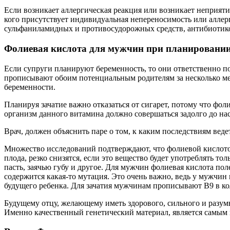
Если возникает аллергическая реакция или возникает неприяти
кого присутствует индивидуальная непереносимость или аллерг
сульфаниламидных и противосудорожных средств, антибиотико
Фолиевая кислота для мужчин при планировании
Если супруги планируют беременность, то они ответственно п
прописывают обоим потенциальным родителям за несколько мес
беременности.
Планируя зачатие важно отказаться от сигарет, потому что фол
организм данного витамина должно совершаться задолго до на
Врач, должен объяснить паре о том, к каким последствиям веде
Множество исследований подтверждают, что фолиевой кислотой
плода, резко снизятся, если это вещество будет употреблять т
пасть, заячью губу и другое. Для мужчин фолиевая кислота пол
содержится какая-то мутация. Это очень важно, ведь у мужчин 
будущего ребенка. Для зачатия мужчинам прописывают В9 в кол
Будущему отцу, желающему иметь здорового, сильного и разум
Именно качественный генетический материал, является самым