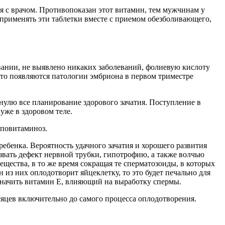
я с врачом. Противопоказан этот витамин, тем мужчинам у
 применять эти таблетки вместе с приемом обезболивающего,
вании, не выявлено никаких заболеваний, фолиевую кислоту
то появляются патологии эмбриона в первом триместре
 нулю все планирование здорового зачатия. Поступление в
уже в здоровом теле.
иповитаминоз.
бенка. Вероятность удачного зачатия и хорошего развития
ызвать дефект нервной трубки, гипотрофию, а также волчью
вещества, в то же время сокращая те сперматозоиды, в которых
 из них оплодотворит яйцеклетку, то это будет печально для
азначить витамин Е, влияющий на выработку спермы.
яцев включительно до самого процесса оплодотворения.