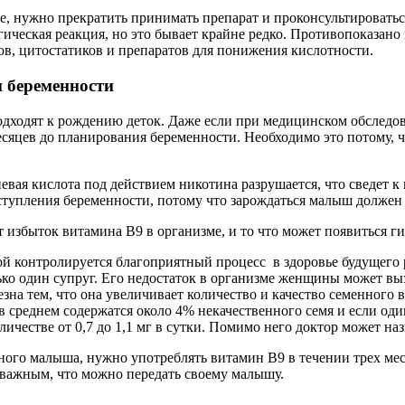
е, нужно прекратить принимать препарат и проконсультироватьс
ическая реакция, но это бывает крайне редко. Противопоказано
в, цитостатиков и препаратов для понижения кислотности.
 беременности
одходят к рождению деток. Даже если при медицинском обследо
яцев до планирования беременности. Необходимо это потому, ч
иевая кислота под действием никотина разрушается, что сведет к
ступления беременности, потому что зарождаться малыш должен 
т избыток витамина В9 в организме, и то что может появиться г
 контролируется благоприятный процесс в здоровье будущего ре
олько один супруг. Его недостаток в организме женщины может в
езна тем, что она увеличивает количество и качество семенного 
в среднем содержатся около 4% некачественного семя и если один
ичестве от 0,7 до 1,1 мг в сутки. Помимо него доктор может н
ного малыша, нужно употреблять витамин В9 в течении трех мес
 важным, что можно передать своему малышу.