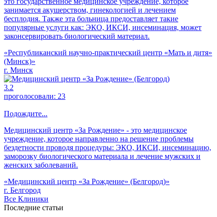
это государственное медицинское учреждение, которое
занимается акушерством, гинекологией и лечением
бесплодия. Также эта больница предоставляет такие
популярные услуги как: ЭКО, ИКСИ, инсеминация, может
законсервировать биологический материал.
«Республиканский научно-практический центр «Мать и дитя»
(Минск)»
г. Минск
3.2
проголосовали:
23
Подождите...
Медицинский центр «За Рождение» - это медицинское
учреждение, которое направленно на решение проблемы
бездетности проводя процедуры: ЭКО, ИКСИ, инсеминацию,
заморозку биологического материала и лечение мужских и
женских заболеваний.
«Медицинский центр «За Рождение» (Белгород)»
г. Белгород
Все Клиники
Последние статьи