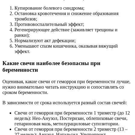
Купирование болевого синдрома;
Остановка кровотечения и снижение образования
тромбозов;
Противовоспалительный эффект;
Регенерирующее действие (заживляет трещины и
ранки);
Нормализуют акт дефекации;
Уменьшают спазм кишечника, оказывая вяжущий
эффект.
Какие свечи наиболее безопасны при
беременности
Оценивая, какие свечи от геморроя при беременности лучше,
нужно внимательно читать инструкцию и сопоставлять со
сроком беременности.
В зависимости от срока используется разный состав свечей:
Свечи от геморроя при беременности 1 триместр (до 12
недель): Нео-Анузол, Постеризан, облепиховые свечи,
гепариновая мазь, метилурациловые супозитории.
Свечи от геморроя при беременности 2 триместр (13 –
27 недель): Анузол, Натальсид, Ультрапрокт,