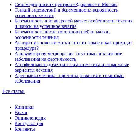
Сеть медицинских центров «Здоровье» в Москве
Тонкий эндометрий и беременность: вероятность
успешного зачатия
Беременность при двурогой матке: особенности течения
и шансы на успешное зачатие
Беременность после конизации шейки матки:
особенности течения
Аспират из полости матки: что это такое и как проходит
процедура?
Ановуляторная метроррагия: симптомы и влияение
заболевания на фертильность
Атрофичный эндометрий: симптоматика и возможные
варианты лечения
Аденомиоз яичника: причины развития и симптомы
заболевания
Все статьи
Клиники
Врачи
Энциклопедия
Консультация
Контакты