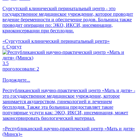
Сургутский клинический перинатальный центр - это
государственное медицинское учреждение, которое проводит
ведение беременности и обеспечение родов. Больница также
проводит операции по: ЭКО, ИКСИ, инсеминации,
криоконсервации при бесплодии.
«Сургутский клинический перинатальный центр»
г. Сургут
3.5
проголосовали:
2
Подождите...
Республиканский научно-практический центр «Мать и дитя» -
это государственное медицинское учреждение, которое
занимается акушерством, гинекологией и лечением
бесплодия. Также эта больница предоставляет такие
популярные услуги как: ЭКО, ИКСИ, инсеминация, может
законсервировать биологический материал.
«Республиканский научно-практический центр «Мать и дитя»
(Минск)»