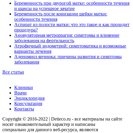
Беременность при двурогой матке: особенности течения
и шансы на успешное зачатие
Беременность после конизации шейки матки:
особенности течения
Аспират из полости матки: что это такое и как проходит
процедура?
Ановуляторная метроррагия: симптомы и влияение
заболевания на фертильность
Атрофичный эндометрий: симптоматика и возможные
варианты лечения
Аденомиоз яичника: причины развития и симптомы
заболевания
Все статьи
Клиники
Врачи
Энциклопедия
Консультация
Контакты
Copyright © 2016-2022 | Detieco.ru - все материалы на сайте
носят ознакомительный характер и написаны
специально для данного веб-ресурса, являются