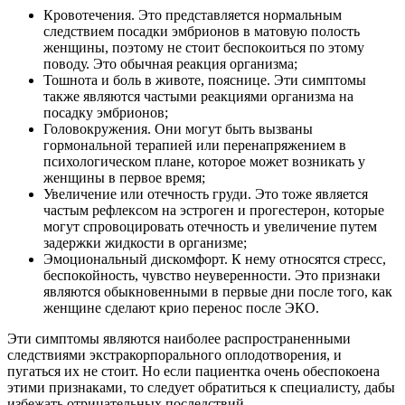
Кровотечения. Это представляется нормальным
следствием посадки эмбрионов в матовую полость
женщины, поэтому не стоит беспокоиться по этому
поводу. Это обычная реакция организма;
Тошнота и боль в животе, пояснице. Эти симптомы
также являются частыми реакциями организма на
посадку эмбрионов;
Головокружения. Они могут быть вызваны
гормональной терапией или перенапряжением в
психологическом плане, которое может возникать у
женщины в первое время;
Увеличение или отечность груди. Это тоже является
частым рефлексом на эстроген и прогестерон, которые
могут спровоцировать отечность и увеличение путем
задержки жидкости в организме;
Эмоциональный дискомфорт. К нему относятся стресс,
беспокойность, чувство неуверенности. Это признаки
являются обыкновенными в первые дни после того, как
женщине сделают крио перенос после ЭКО.
Эти симптомы являются наиболее распространенными
следствиями экстракорпорального оплодотворения, и
пугаться их не стоит. Но если пациентка очень обеспокоена
этими признаками, то следует обратиться к специалисту, дабы
избежать отрицательных последствий.