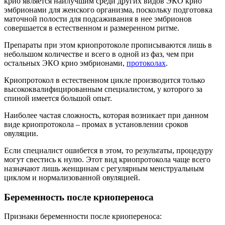
крио является наилучшим среди других видов ЭКО крио
эмбрионами для женского организма, поскольку подготовка
маточной полости для подсаживания в нее эмбрионов
совершается в естественном и размеренном ритме.
Препараты при этом криопротоколе прописываются лишь в
небольшом количестве и всего в одной из фаз, чем при
остальных ЭКО крио эмбрионами,
протоколах
.
Криопротокол в естественном цикле производится только
высококвалифицированным специалистом, у которого за
спиной имеется большой опыт.
Наиболее частая сложность, которая возникает при данном
виде криопротокола – промах в установлении сроков
овуляции.
Если специалист ошибется в этом, то результаты, процедуру
могут свестись к нулю. Этот вид криопротокола чаще всего
назначают лишь женщинам с регулярным менструальным
циклом и нормализованной овуляцией.
Беременность после криопереноса
Признаки беременности после криопереноса: