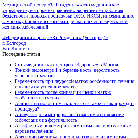
Медицинский центр «За Рождение» - это медицинское
учреждение, которое направленно на решение проблемы
бездетности проводя процедуры: ЭКО, ИКСИ, инсеминацию,
заморозку биологического материала и лечение мужских и
женских заболеваний.
«Медицинский центр «За Рождение» (Белгород)»
г. Белгород
Все Клиники
Последние статьи
Сеть медицинских центров «Здоровье» в Москве
Тонкий эндометрий и беременность: вероятность
успешного зачатия
Беременность при двурогой матке: особенности течения
и шансы на успешное зачатие
Беременность после конизации шейки матки:
особенности течения
Аспират из полости матки: что это такое и как проходит
процедура?
Ановуляторная метроррагия: симптомы и влияение
заболевания на фертильность
Атрофичный эндометрий: симптоматика и возможные
варианты лечения
Аденомиоз яичника: причины развития и симптомы