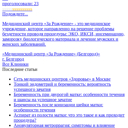
проголосовали:
23
Подождите...
Медицинский центр «За Рождение» - это медицинское
учреждение, которое направленно на решение проблемы
бездетности проводя процедуры: ЭКО, ИКСИ, инсеминацию,
заморозку биологического материала и лечение мужских и
женских заболеваний.
«Медицинский центр «За Рождение» (Белгород)»
г. Белгород
Все Клиники
Последние статьи
Сеть медицинских центров «Здоровье» в Москве
Тонкий эндометрий и беременность: вероятность
успешного зачатия
Беременность при двурогой матке: особенности течения
и шансы на успешное зачатие
Беременность после конизации шейки матки:
особенности течения
Аспират из полости матки: что это такое и как проходит
процедура?
Ановуляторная метроррагия: симптомы и влияение