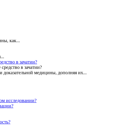
ы, как...
..
едство в зачатии?
 доказательной медицины, дополняя их...
ом исследовании?
нации?
ость?