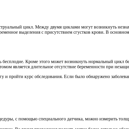
труальный цикл. Между двумя циклами могут возникнуть незна
еменное выделения с присутствием сгустков крови. В основном
ь бесплодие. Кроме этого может возникнуть нормальный цикл бе
птомом является длительное отсутствие беременности при незащ
у и пройти курс обследования. Если было обнаружено заболеван
оцедуры, с помощью специального датчика, можно измерить то