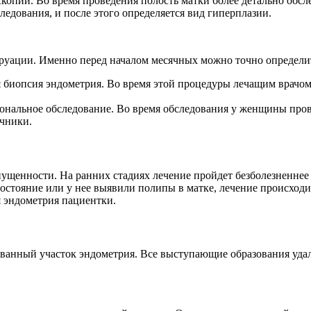
копии. Во время проведения полость матки более детально обсл
ледования, и после этого определяется вид гиперплазии.
руации. Именно перед началом месячных можно точно определи
 биопсия эндометрия. Во время этой процедуры лечащим врачом 
ональное обследование. Во время обследования у женщины прове
чники.
апущенности. На ранних стадиях лечение пройдет безболезненне
остояние или у нее выявили полипы в матке, лечение происходи
я эндометрия пациентки.
рованный участок эндометрия. Все выступающие образования у