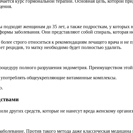
ачается курс гормональной терапии. Основная цель, которой пр
щения.
 подходят женщинам до 35 лет, а также подросткам, у которых
ормы заболевания. Они представляют собой спираль, которая не
олее строго относиться к рекомендациям лечащего врача и не 
ет рецидив, то матку необходимо будет полностью удалить.
процедуру полного разрушения эндометрия. Преимуществом этой 
е употреблять общеукрепляющие витаминные комплексы.
ю.
дствами
ли других средств, которые не нанесут вреда женскому организ
болевание. Против такого метода даже классическая медицина н