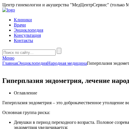
Центр гинекологии и акушерства "МедЦентрСервис" (только М
Клиники
Врачи
Энциклопедия
Консультация
Контакты
Меню
Главная
Энциклопедия
Народная медицина
Гиперплазия эндомет
Гиперплазия эндометрия, лечение нар
Оглавление
Гиперплазия эндометрия – это доброкачественное утолщение ве
Основная группа риска:
Девушки в период переходного возраста. Половое созрев
эндометрия увеличивается;