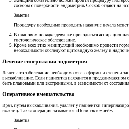
Женщина обязательно должна пройти процедуру гистерос
соскобы с поверхности эндометрия. Соскоб отдают на исс
Заметка
Процедуру необходимо проводить накануне начала менст
В плановом порядке девушке проводиться аспирационная
гистологическое обследование.
Кроме всех этих манипуляций необходимо провести горм
необходимости обследуют щитовидную железу и надпоче
Лечение гиперплазии эндометрия
Лечить это заболевание необходимо от его формы и степени з
выскабливание. Если пациентка находится в предклимаксном с
быть плановыми или экстренными, в зависимости от состояни
Оперативное вмешательство
Врач, путем выскабливания, удаляет у пациентки гиперплази
ножниц. Такая операция называется «Полипэктомией».
Заметка