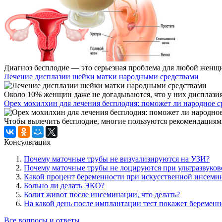
Диагноз бесплодие — это серьезная проблема для любой женщин
Лечение дисплазии шейки матки народными средствами
Около 10% женщин даже не догадываются, что у них дисплазия.
Орех мохилхин для лечения бесплодия: поможет ли народное ср
Чтобы вылечить бесплодие, многие пользуются рекомендациями
Консультация
Почему маточные трубы не визуализируются на УЗИ?
Почему маточные трубы не лоцируются при ультразвуков
Какой процент беременности при искусственной инсеми
Больно ли делать ЭКО?
Болит живот после инсеминации, что делать?
На какой день после имплантации тест покажет беременн
Все вопросы и ответы