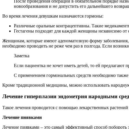
После проведения операции в обязательном порядке назн
новообразования и не допустить его дальнейшего возвра
Во время лечения девушкам назначаются гормоны:
Различные оральные контрацептивны. Такие медикаменты
Гестагены подходят для каждой женщины независимо от ф
Женщинам, которые имеют аденоматозную форму заболевания, б
необходимо проводить не реже чем раз в полгода. Если возникн
Заметка
Если пациентка не хочет иметь детей, то ей предлагают 
С применением гормональных средств необходимо такж
Кроме традиционной медицины, можно использовать народну
Лечение гиперплазии эндометрия народными сре
Такое лечения проводится с помощью лекарственных растений и
Лечение пиявками
Лечение пиявками – это самый эффективный способ побороть за