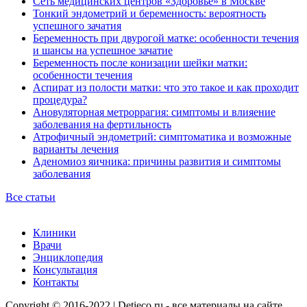
Сеть медицинских центров «Здоровье» в Москве
Тонкий эндометрий и беременность: вероятность
успешного зачатия
Беременность при двурогой матке: особенности течения
и шансы на успешное зачатие
Беременность после конизации шейки матки:
особенности течения
Аспират из полости матки: что это такое и как проходит
процедура?
Ановуляторная метроррагия: симптомы и влияение
заболевания на фертильность
Атрофичный эндометрий: симптоматика и возможные
варианты лечения
Аденомиоз яичника: причины развития и симптомы
заболевания
Все статьи
Клиники
Врачи
Энциклопедия
Консультация
Контакты
Copyright © 2016-2022 | Detieco.ru - все материалы на сайте