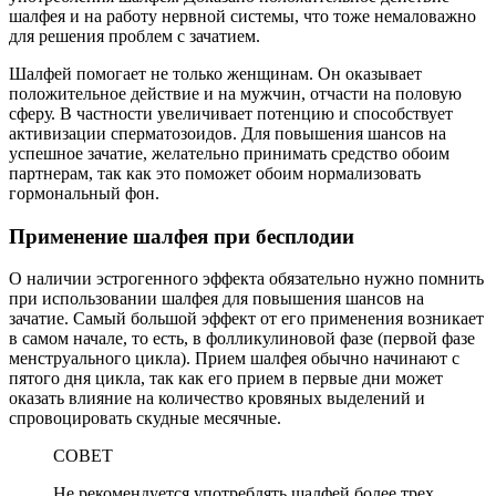
шалфея и на работу нервной системы, что тоже немаловажно
для решения проблем с зачатием.
Шалфей помогает не только женщинам. Он оказывает
положительное действие и на мужчин, отчасти на половую
сферу. В частности увеличивает потенцию и способствует
активизации сперматозоидов. Для повышения шансов на
успешное зачатие, желательно принимать средство обоим
партнерам, так как это поможет обоим нормализовать
гормональный фон.
Применение шалфея при бесплодии
О наличии эстрогенного эффекта обязательно нужно помнить
при использовании шалфея для повышения шансов на
зачатие. Самый большой эффект от его применения возникает
в самом начале, то есть, в фолликулиновой фазе (первой фазе
менструального цикла). Прием шалфея обычно начинают с
пятого дня цикла, так как его прием в первые дни может
оказать влияние на количество кровяных выделений и
спровоцировать скудные месячные.
СОВЕТ
Не рекомендуется употреблять шалфей более трех