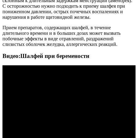
склонным к длительным задержкам менструаций (аменорея).
С осторожностью нужно подходить к приему шалфея при
пониженном давлении, острых почечных воспалениях и
нарушения в работе щитовидной железы.
Прием препаратов, содержащих шалфей, в течение
длительного времени и в больших дозах может вызвать
побочные эффекты в виде отравлений, раздражений
слизистых оболочек желудка, аллергических реакций.
Видео:Шалфей при беремености