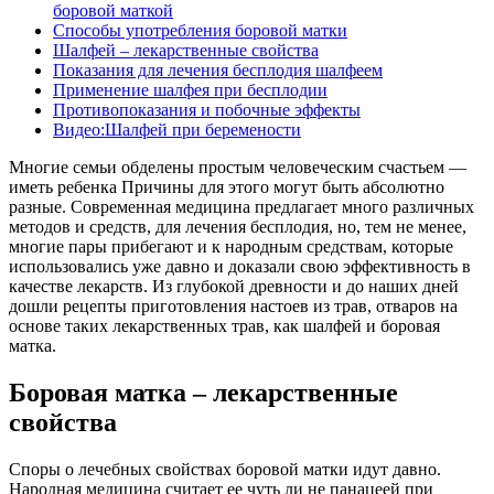
боровой маткой
Способы употребления боровой матки
Шалфей – лекарственные свойства
Показания для лечения бесплодия шалфеем
Применение шалфея при бесплодии
Противопоказания и побочные эффекты
Видео:Шалфей при беремености
Многие семьи обделены простым человеческим счастьем —
иметь ребенка Причины для этого могут быть абсолютно
разные. Современная медицина предлагает много различных
методов и средств, для лечения бесплодия, но, тем не менее,
многие пары прибегают и к народным средствам, которые
использовались уже давно и доказали свою эффективность в
качестве лекарств. Из глубокой древности и до наших дней
дошли рецепты приготовления настоев из трав, отваров на
основе таких лекарственных трав, как шалфей и боровая
матка.
Боровая матка – лекарственные
свойства
Споры о лечебных свойствах боровой матки идут давно.
Народная медицина считает ее чуть ли не панацеей при