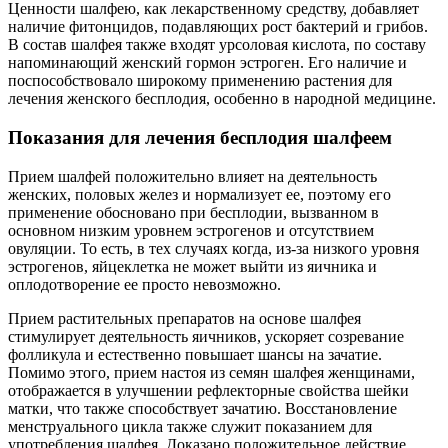
Ценности шалфею, как лекарственному средству, добавляет
наличие фитонцидов, подавляющих рост бактерий и грибов.
В состав шалфея также входят урсоловая кислота, по составу
напоминающий женский гормон эстроген. Его наличие и
поспособствовало широкому применению растения для
лечения женского бесплодия, особенно в народной медицине.
Показания для лечения бесплодия шалфеем
Прием шалфей положительно влияет на деятельность
женских, половых желез и нормализует ее, поэтому его
применение обосновано при бесплодии, вызванном в
основном низким уровнем эстрогенов и отсутствием
овуляции. То есть, в тех случаях когда, из-за низкого уровня
эстрогенов, яйцеклетка не может выйти из яичника и
оплодотворение ее просто невозможно.
Прием растительных препаратов на основе шалфея
стимулирует деятельность яичников, ускоряет созревание
фолликула и естественно повышает шансы на зачатие.
Помимо этого, прием настоя из семян шалфея женщинами,
отображается в улучшении рефлекторные свойства шейки
матки, что также способствует зачатию. Восстановление
менструального цикла также служит показанием для
употребления шалфея. Доказано положительное действие