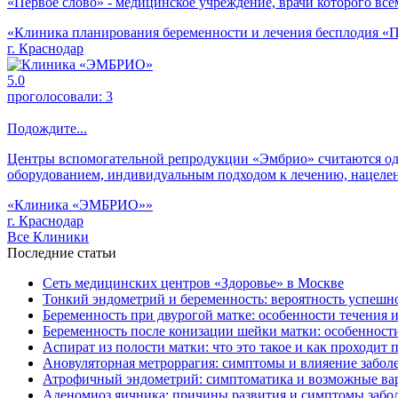
«Первое слово» - медицинское учреждение, врачи которого всем
«Клиника планирования беременности и лечения бесплодия «П
г. Краснодар
5.0
проголосовали:
3
Подождите...
Центры вспомогательной репродукции «Эмбрио» считаются о
оборудованием, индивидуальным подходом к лечению, нацеленн
«Клиника «ЭМБРИО»»
г. Краснодар
Все Клиники
Последние статьи
Сеть медицинских центров «Здоровье» в Москве
Тонкий эндометрий и беременность: вероятность успешно
Беременность при двурогой матке: особенности течения 
Беременность после конизации шейки матки: особенност
Аспират из полости матки: что это такое и как проходит 
Ановуляторная метроррагия: симптомы и влияение забол
Атрофичный эндометрий: симптоматика и возможные ва
Аденомиоз яичника: причины развития и симптомы забо