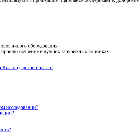
ах используются прошедшие тщательное обследование, донорские
хнологичного оборудования;
 прошли обучение в лучших зарубежных клиниках
 Краснодарской области
ом исследовании?
нации?
ость?