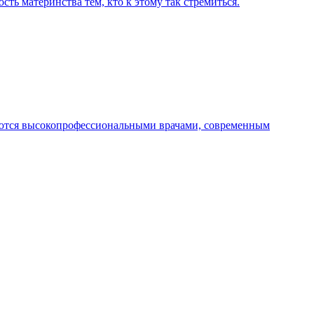
ть материнства тем, кто к этому так стремиться.
ются высокопрофессиональными врачами, современным