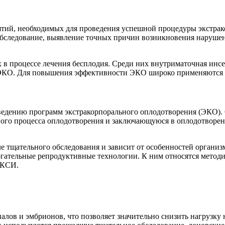
тий, необходимых для проведения успешной процедуры экстрако
 обследование, выявление точных причин возникновения наруше
 в процессе лечения бесплодия. Среди них внутриматочная инс
лы ЭКО. Для повышения эффективности ЭКО широко применяют
ведению программ экстракорпорального оплодотворения (ЭКО).
ного процесса оплодотворения и заключающуюся в оплодотворен
е тщательного обследования и зависит от особенностей организ
гательные репродуктивные технологии. К ним относятся метод
ИКСИ.
алов и эмбрионов, что позволяет значительно снизить нагрузк