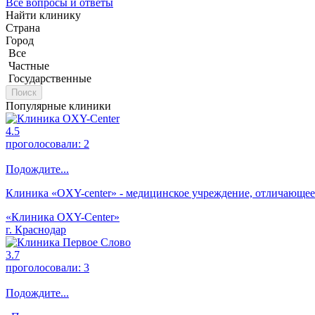
Все вопросы и ответы
Найти клинику
Страна
Город
Все
Частные
Государственные
Поиск
Популярные клиники
4.5
проголосовали:
2
Подождите...
Клиника «OXY-center» - медицинское учреждение, отличающее
«Клиника OXY-Center»
г. Краснодар
3.7
проголосовали:
3
Подождите...