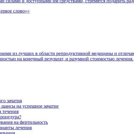
и силами и доступными им средствами, стремятся подарить радос
ервое слово»»
дними из лучших в области репродуктивной медицины и отлича
остью на конечный результат, и разумной стоимостью лечения.
го зачатия
и шансы на успешное зачатие
и течения
процедура?
евания на фертильность
рианты лечения
левания