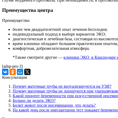
случае неудачного протокола. При необходимости, в протокол
Преимущества центра
Преимущества:
более чем двадцатилетний опыт лечения бесплодия;
индивидуальный подход в выборе вариантов ЭКО;
диагностическая и лечебная база, состоящая из высокоте
врачи клиники обладают большим практическим опытом,
комфортная, доброжелательная атмосфера.
*Также смотрите другие —
клиники ЭКО в Краснодаре и
[adsp-pro-3]
Консультация
Почему маточные трубы не визуализируются на УЗИ?
Почему маточные трубы не лоцируются при ультразвуков
Какой процент беременности при искусственной инсеми
Больно ли делать ЭКО?
Болит живот после инсеминации, что делать?
На какой день после имплантации тест покажет беременн