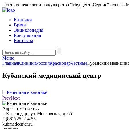
Центр гинекологии и акушерства "МедЦентрСервис" (только М
Клиники
Врачи
Энциклопедия
Консультация
Контакты
Меню
Главная
Клиники
Россия
Краснодар
Частные
Кубанский медицинс
Кубанский медицинский центр
Prev
Next
Адрес и контакты:
г. Краснодар
, ул. Московская, д. 65
7 (861) 252-14-55
kubmedcenter.ru