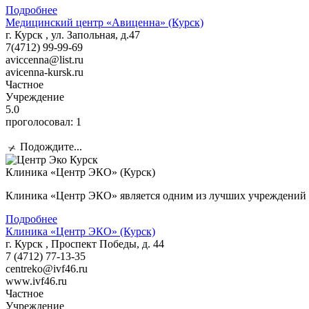
Подробнее
Медицинский центр «Авиценна» (Курск)
г. Курск , ул. Запольная, д.47
7(4712) 99-99-69
aviccenna@list.ru
avicenna-kursk.ru
Частное
Учреждение
5.0
проголосовал:
1
Подождите...
Клиника «Центр ЭКО» (Курск)
Клиника «Центр ЭКО» является одним из лучших учреждений в
Подробнее
Клиника «Центр ЭКО» (Курск)
г. Курск , Проспект Победы, д. 44
7 (4712) 77-13-35
centreko@ivf46.ru
www.ivf46.ru
Частное
Учреждение