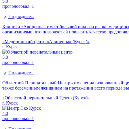
5.0
проголосовал:
1
Подождите...
Клиника «Авиценна» имеет большой опыт на рынке медицински
организациями, что позволяет ей повысить качество предостав
«Медицинский центр «Авиценна» (Курск)»
г. Курск
5.0
проголосовал:
1
Подождите...
Областной Перинатальный Центр -это специализированный це
также беременным женщинам на протяжении всего периода вы
«Областной перинатальный Центр (Курск)»
г. Курск
4.0
проголосовал:
1
Подождите...