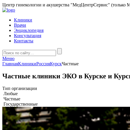
Центр гинекологии и акушерства "МедЦентрСервис" (только М
Клиники
Врачи
Энциклопедия
Консультация
Контакты
Меню
Главная
Клиники
Россия
Курск
Частные
Частные клиники ЭКО в Курске и Курс
Тип организации
Любые
Частные
Государственные