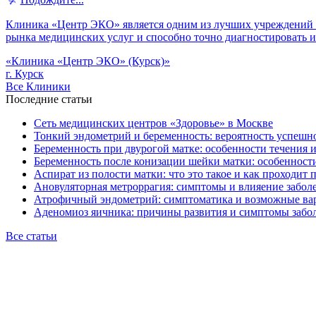
Клиника «Центр ЭКО» является одним из лучших учреждений в
рынка медицинских услуг и способно точно диагностировать 
«Клиника «Центр ЭКО» (Курск)»
г. Курск
Все Клиники
Последние статьи
Сеть медицинских центров «Здоровье» в Москве
Тонкий эндометрий и беременность: вероятность успешно
Беременность при двурогой матке: особенности течения 
Беременность после конизации шейки матки: особенност
Аспират из полости матки: что это такое и как проходит 
Ановуляторная метроррагия: симптомы и влияение забол
Атрофичный эндометрий: симптоматика и возможные ва
Аденомиоз яичника: причины развития и симптомы забо
Все статьи
Клиники
Врачи
Энциклопедия
Консультация