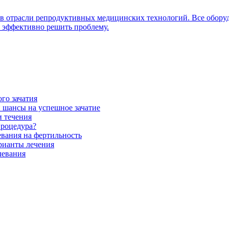
 отрасли репродуктивных медицинских технологий. Все оборуд
и эффективно решить проблему.
го зачатия
и шансы на успешное зачатие
и течения
процедура?
евания на фертильность
рианты лечения
левания