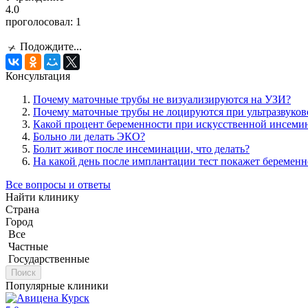
4.0
проголосовал:
1
Подождите...
Консультация
Почему маточные трубы не визуализируются на УЗИ?
Почему маточные трубы не лоцируются при ультразвуков
Какой процент беременности при искусственной инсеми
Больно ли делать ЭКО?
Болит живот после инсеминации, что делать?
На какой день после имплантации тест покажет беременн
Все вопросы и ответы
Найти клинику
Страна
Город
Все
Частные
Государственные
Поиск
Популярные клиники