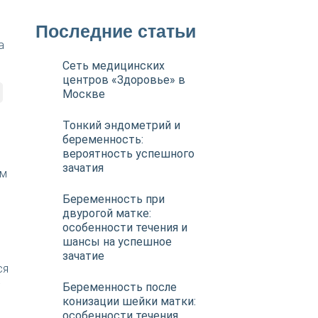
Последние статьи
а
Сеть медицинских
центров «Здоровье» в
Москве
Тонкий эндометрий и
беременность:
вероятность успешного
и
зачатия
ом
Беременность при
двурогой матке:
особенности течения и
шансы на успешное
зачатие
ся
Беременность после
конизации шейки матки:
особенности течения