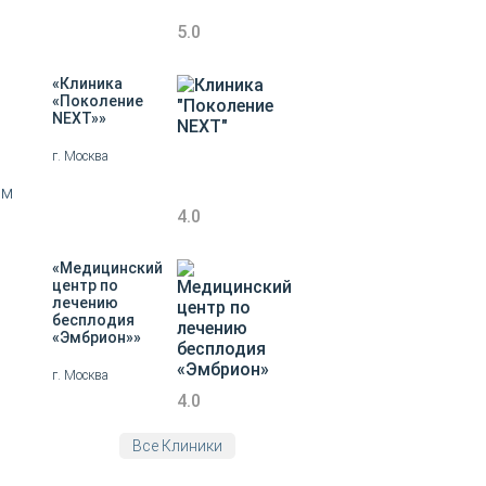
5.0
«Клиника
«Поколение
NEXT»»
г. Москва
ым
4.0
«Медицинский
центр по
лечению
бесплодия
«Эмбрион»»
г. Москва
4.0
Все Клиники