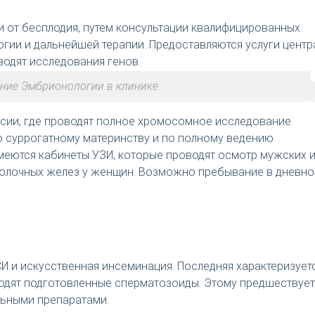
и от бесплодия, путем консультации квалифицированных
огии и дальнейшей терапии. Предоставляются услуги центр
водят исследования генов.
ние Эмбрионологии в клинике
ссии, где проводят полное хромосомное исследование
о суррогатному материнству и по полному ведению
Имеются кабинеты УЗИ, которые проводят осмотр мужских 
 молочных желез у женщин. Возможно пребывание в дневн
И и искусственная инсеминация. Последняя характеризует
вводят подготовленные сперматозоиды. Этому предшествует
льными препаратами.