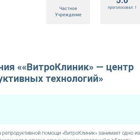
5.0
проголосовал:
1
Частное
Учреждение
ния ««ВитроКлиник» — центр
уктивных технологий»
а репродуктивной помощи «ВитроКлиник» занимает одно из