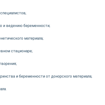
специалистов;
ию и ведению беременности;
енетического материала;
вном стационаре;
ворения;
ринства и беременности от донорского материала;
ала.