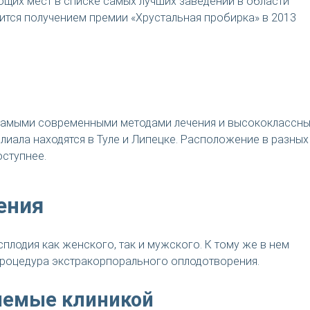
щих мест в списке самых лучших заведений в области
вится получением премии «Хрустальная пробирка» в 2013
с самыми современными методами лечения и высококлассн
лиала находятся в Туле и Липецке. Расположение в разных
оступнее.
ения
лодия как женского, так и мужского. К тому же в нем
роцедура экстракорпорального оплодотворения.
яемые клиникой