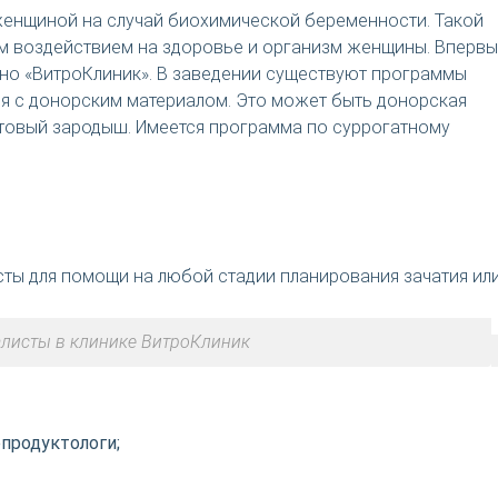
женщиной на случай биохимической беременности. Такой
м воздействием на здоровье и организм женщины. Вперв
но «ВитроКлиник». В заведении существуют программы
я с донорским материалом. Это может быть донорская
отовый зародыш. Имеется программа по суррогатному
ты для помощи на любой стадии планирования зачатия ил
листы в клинике ВитроКлиник
продуктологи;