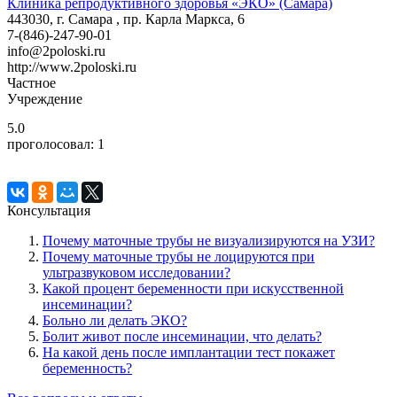
Клиника репродуктивного здоровья «ЭКО» (Самара)
443030, г. Самара , пр. Карла Маркса, 6
7-(846)-247-90-01
info@2poloski.ru
http://www.2poloski.ru
Частное
Учреждение
5.0
проголосовал:
1
Консультация
Почему маточные трубы не визуализируются на УЗИ?
Почему маточные трубы не лоцируются при
ультразвуковом исследовании?
Какой процент беременности при искусственной
инсеминации?
Больно ли делать ЭКО?
Болит живот после инсеминации, что делать?
На какой день после имплантации тест покажет
беременность?