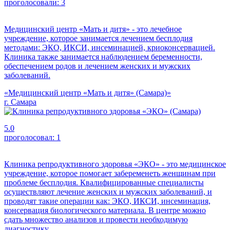
проголосовали:
3
Медицинский центр «Мать и дитя» - это лечебное
учреждение, которое занимается лечением бесплодия
методами: ЭКО, ИКСИ, инсеминацией, криоконсервацией.
Клиника также занимается наблюдением беременности,
обеспечением родов и лечением женских и мужских
заболеваний.
«Медицинский центр «Мать и дитя» (Самара)»
г. Самара
5.0
проголосовал:
1
Клиника репродуктивного здоровья «ЭКО» - это медицинское
учреждение, которое помогает забеременеть женщинам при
проблеме бесплодия. Квалифицированные специалисты
осуществляют лечение женских и мужских заболеваний, и
проводят такие операции как: ЭКО, ИКСИ, инсеминация,
консервация биологического материала. В центре можно
сдать множество анализов и провести необходимую
диагностику.