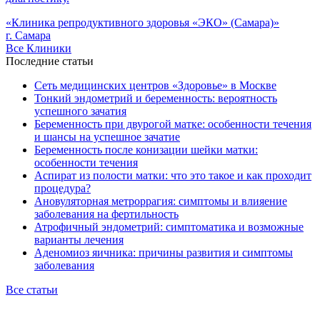
«Клиника репродуктивного здоровья «ЭКО» (Самара)»
г. Самара
Все Клиники
Последние статьи
Сеть медицинских центров «Здоровье» в Москве
Тонкий эндометрий и беременность: вероятность
успешного зачатия
Беременность при двурогой матке: особенности течения
и шансы на успешное зачатие
Беременность после конизации шейки матки:
особенности течения
Аспират из полости матки: что это такое и как проходит
процедура?
Ановуляторная метроррагия: симптомы и влияение
заболевания на фертильность
Атрофичный эндометрий: симптоматика и возможные
варианты лечения
Аденомиоз яичника: причины развития и симптомы
заболевания
Все статьи