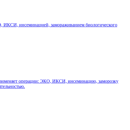
КО, ИКСИ, инсеминацией, замораживанием биологического
применяет операции: ЭКО, ИКСИ, инсеминацию, заморозку
ятельностью.