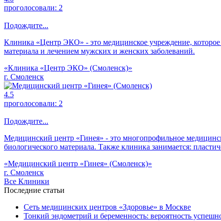
проголосовали:
2
Подождите...
Клиника «Центр ЭКО» - это медицинское учреждение, которо
материала и лечением мужских и женских заболеваний.
«Клиника «Центр ЭКО» (Смоленск)»
г. Смоленск
4.5
проголосовали:
2
Подождите...
Медицинский центр «Гинея» - это многопрофильное медицинс
биологического материала. Также клиника занимается: пластич
«Медицинский центр «Гинея» (Смоленск)»
г. Смоленск
Все Клиники
Последние статьи
Сеть медицинских центров «Здоровье» в Москве
Тонкий эндометрий и беременность: вероятность успешно