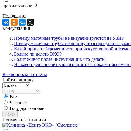
4.5
проголосовали:
2
Подождите...
Консультация
Почему маточные трубы не визуализируются на УЗИ?
Почему маточные трубы не лоцируются при ультразвуков
Какой процент беременности при искусственной инсеми
Больно ли делать ЭКО?
Болит живот после инсеминации, что делать?
На какой день после имплантации тест покажет беременн
Все вопросы и ответы
Найти клинику
Все
Частные
Государственные
Поиск
Популярные клиники
4.0