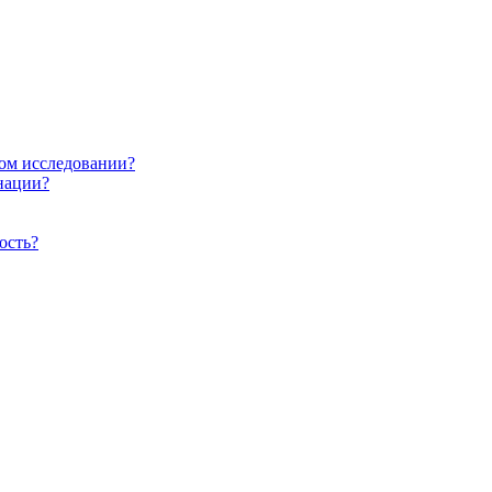
ом исследовании?
нации?
ость?