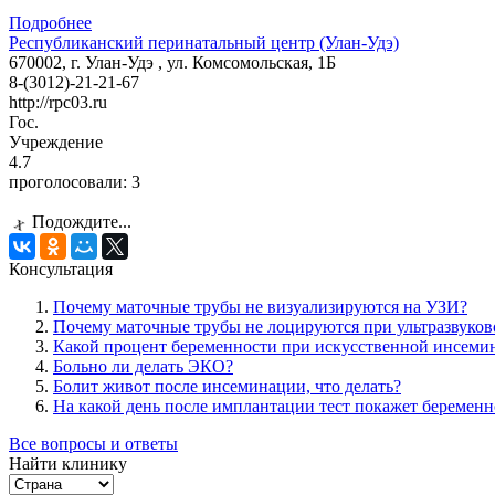
Подробнее
Республиканский перинатальный центр (Улан-Удэ)
670002, г. Улан-Удэ , ул. Комсомольская, 1Б
8-(3012)-21-21-67
http://rpc03.ru
Гос.
Учреждение
4.7
проголосовали:
3
Подождите...
Консультация
Почему маточные трубы не визуализируются на УЗИ?
Почему маточные трубы не лоцируются при ультразвуков
Какой процент беременности при искусственной инсеми
Больно ли делать ЭКО?
Болит живот после инсеминации, что делать?
На какой день после имплантации тест покажет беременн
Все вопросы и ответы
Найти клинику