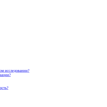
ом исследовании?
нации?
ость?