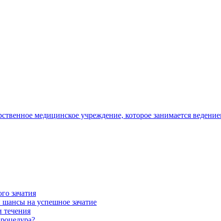
арственное медицинское учреждение, которое занимается веден
го зачатия
и шансы на успешное зачатие
и течения
процедура?