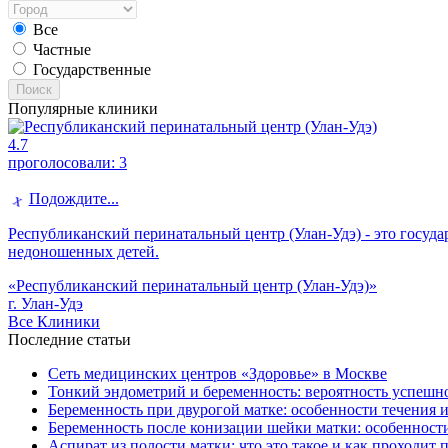
Все
Частные
Государственные
Поиск
Популярные клиники
4.7
проголосовали:
3
Подождите...
Республиканский перинатальный центр (Улан-Удэ) - это госуд
недоношенных детей.
«Республиканский перинатальный центр (Улан-Удэ)»
г. Улан-Удэ
Все Клиники
Последние статьи
Сеть медицинских центров «Здоровье» в Москве
Тонкий эндометрий и беременность: вероятность успешно
Беременность при двурогой матке: особенности течения 
Беременность после конизации шейки матки: особенност
Аспират из полости матки: что это такое и как проходит 