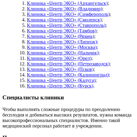
Клиника «Центр ЭКО» (Архангельск)
;
Клиника «Центр ЭКО» (Владимир)
;
Клиника «Центр ЭКО» (Симферополь)
;
Клиника «Центр ЭКО» (Смоленск)
;
Клиника «Центр ЭКО» (Ставрополь)
;
Клиника «Центр ЭКО» (Тамбов)
;
Клиника «Центр ЭКО» (Рязань)
;
Клиника «Центр ЭКО» (Липецк)
;
Клиника «Центр ЭКО» (Москва)
;
Клиника «Центр ЭКО» (Нальчик)
;
Клиника «Центр ЭКО» (Орел)
;
Клиника «Центр ЭКО» (Петрозаводск)
;
Клиника «Центр ЭКО» (Псков)
;
Клиника «Центр ЭКО» (Калининград)
;
Клиника «Центр ЭКО» (Калуга)
;
Клиника «Центр ЭКО» (Курск)
.
Специалисты клиники
Чтобы выполнять сложные процедуры по преодолению
бесплодия и добиваться высоких результатов, нужна команда
высокопрофессиональных специалистов. Именно такой
медицинский персонал работает в учреждении.