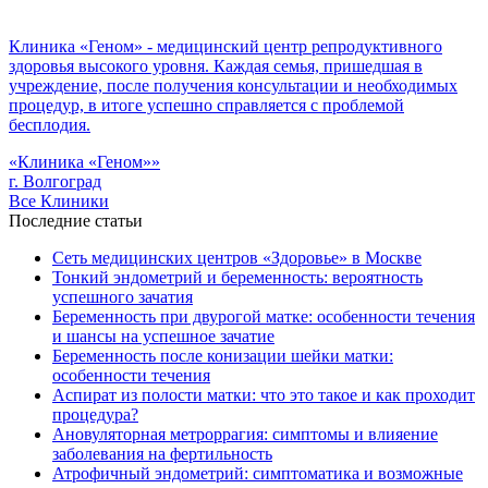
Клиника «Геном» - медицинский центр репродуктивного
здоровья высокого уровня. Каждая семья, пришедшая в
учреждение, после получения консультации и необходимых
процедур, в итоге успешно справляется с проблемой
бесплодия.
«Клиника «Геном»»
г. Волгоград
Все Клиники
Последние статьи
Сеть медицинских центров «Здоровье» в Москве
Тонкий эндометрий и беременность: вероятность
успешного зачатия
Беременность при двурогой матке: особенности течения
и шансы на успешное зачатие
Беременность после конизации шейки матки:
особенности течения
Аспират из полости матки: что это такое и как проходит
процедура?
Ановуляторная метроррагия: симптомы и влияение
заболевания на фертильность
Атрофичный эндометрий: симптоматика и возможные