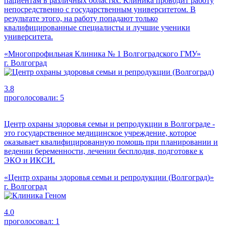
пациентам в различных областях. Клиника проводит работу
непосредственно с государственным университетом. В
результате этого, на работу попадают только
квалифицированные специалисты и лучшие ученики
университета.
«Многопрофильная Клиника № 1 Волгоградского ГМУ»
г. Волгоград
3.8
проголосовали:
5
Центр охраны здоровья семьи и репродукции в Волгограде -
это государственное медицинское учреждение, которое
оказывает квалифицированную помощь при планировании и
ведении беременности, лечении бесплодия, подготовке к
ЭКО и ИКСИ.
«Центр охраны здоровья семьи и репродукции (Волгоград)»
г. Волгоград
4.0
проголосовал:
1