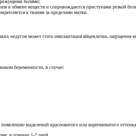
 режущими болями;
ием в обмене веществ и сопровождаются приступами резкой бол
крепляется к тканям за пределами матки.
таких недугов может стать имплантация яйцеклетки, ощущения
ником беременности, в случае:
 появлению выделений красноватого или коричневатого оттенка
ме, в течение 1-2 дней.