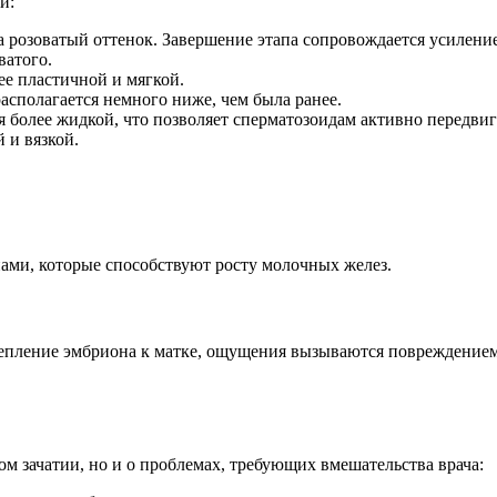
и:
ка розоватый оттенок. Завершение этапа сопровождается усилен
ватого.
е пластичной и мягкой.
асполагается немного ниже, чем была ранее.
 более жидкой, что позволяет сперматозоидам активно передвиг
 и вязкой.
и, которые способствуют росту молочных желез.
епление эмбриона к матке, ощущения вызываются повреждением
ом зачатии, но и о проблемах, требующих вмешательства врача: