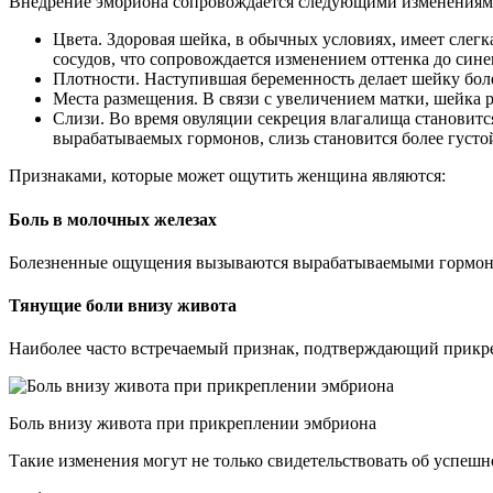
Внедрение эмбриона сопровождается следующими изменениям
Цвета. Здоровая шейка, в обычных условиях, имеет слег
сосудов, что сопровождается изменением оттенка до сине
Плотности. Наступившая беременность делает шейку боле
Места размещения. В связи с увеличением матки, шейка р
Слизи. Во время овуляции секреция влагалища становится
вырабатываемых гормонов, слизь становится более густой
Признаками, которые может ощутить женщина являются:
Боль в молочных железах
Болезненные ощущения вызываются вырабатываемыми гормонам
Тянущие боли внизу живота
Наиболее часто встречаемый признак, подтверждающий прикр
Боль внизу живота при прикреплении эмбриона
Такие изменения могут не только свидетельствовать об успешн