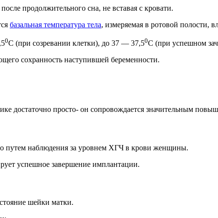
после продолжительного сна, не вставая с кровати.
тся
базальная температура тела
, измеряемая в ротовой полости, 
0
0
,5
С (при созревании клетки), до 37 — 37,5
С (при успешном зач
ающего сохранность наступившей беременности.
фике достаточно просто- он сопровождается значительным повы
но путем наблюдения за уровнем ХГЧ в крови женщины.
ирует успешное завершение имплантации.
стояние шейки матки.