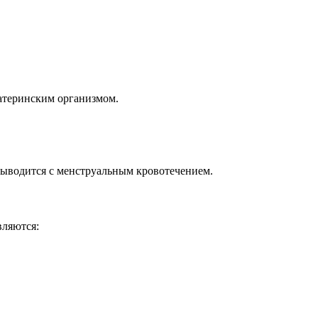
материнским организмом.
выводится с менструальным кровотечением.
вляются: