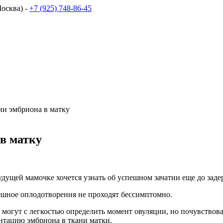
осква) -
+7 (925) 748-86-45
и эмбриона в матку
в матку
удущей мамочке хочется узнать об успешном зачатии еще до зад
пешное оплодотворения не проходят бессимптомно.
огут с легкостью определить момент овуляции, но почувствова
нтацию эмбриона в ткани матки.