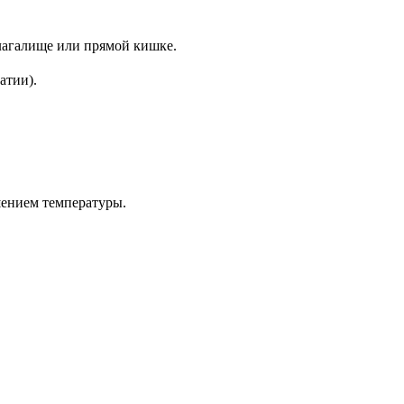
влагалище или прямой кишке.
атии).
шением температуры.