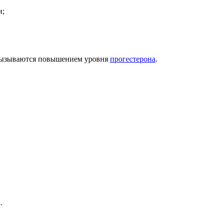
и;
 вызываются повышением уровня
прогестерона
.
.