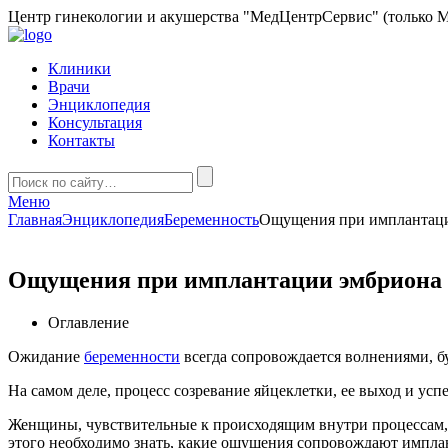
Центр гинекологии и акушерства "МедЦентрСервис" (только М
Клиники
Врачи
Энциклопедия
Консультация
Контакты
Меню
Главная
Энциклопедия
Беременность
Ощущения при имплантаци
Ощущения при имплантации эмбриона 
Оглавление
Ожидание
беременности
всегда сопровождается волнениями, б
На самом деле, процесс созревание яйцеклетки, ее выход и ус
Женщины, чувствительные к происходящим внутри процессам, м
этого необходимо знать, какие ощущения сопровождают импла