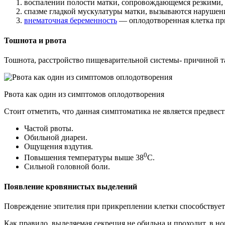
воспалении полости матки, сопровождающемся резкими,
спазме гладкой мускулатуры матки, вызываются нарушен
внематочная беременность
— оплодотворенная клетка при
Тошнота и рвота
Тошнота, расстройство пищеварительной системы- причиной 
Рвота как один из симптомов оплодотворения
Стоит отметить, что данная симптоматика не является предвест
Частой рвоты.
Обильной диареи.
Ощущения вздутия.
0
Повышения температуры выше 38
С.
Сильной головной боли.
Появление кровянистых выделений
Повреждение эпителия при прикреплении клетки способствует
Как правило, выделяемая секреция не обильна и проходит, в нор