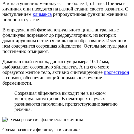
А к наступлению менопаузы – не более 1,5-1 тыс. Причем в
яичниках они находятся на разной стадии своего развития. С
наступлением
климакса
репродуктивная функция женщины
полностью угасает.
В определенной фазе менструального цикла антральные
фолликулы дозревают до предовуляторных, из которых
доминирующим остается лишь одно образование. Именно в
нем содержится созревшая яйцеклетка. Остальные пузырьки
постепенно отмирают.
Доминантный пузырь, достигнув размера 10-12 мм,
выбрасывает созревшую яйцеклетку. А на его месте
образуется желтое тело, активно синтезирующее
прогестерон
– гормон, обеспечивающий нормальное течение
беременности.
Созревшая яйцеклетка выходит не в каждом
менструальном цикле. В некоторых случаях
развиваются патологии, препятствующие зачатию
ребенка.
Схема развития фолликула в яичнике