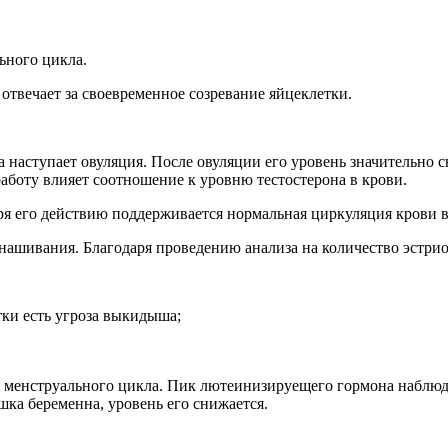
ьного цикла.
отвечает за своевременное созревание яйцеклетки.
а наступает овуляция. После овуляции его уровень значительно
аботу влияет соотношение к уровню тестостерона в крови.
ря его действию поддерживается нормальная циркуляция крови в
ынашивания. Благодаря проведению анализа на количество эстрио
ки есть угроза выкидыша;
я менструального цикла. Пик лютеинизируещего гормона наблюдае
шка беременна, уровень его снижается.