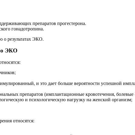
оддерживающих препаратов прогестерона.
ского гонадотропина.
 о результатах ЭКО.
го ЭКО
тносятся:
чников;
тимулированный, и это дает больше вероятности успешной импл
альных препаратов (имплантационные кровотечения, болевые с
ологическую и психологическую нагрузку на женский организм;
рения относятся: