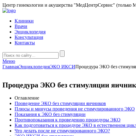
Центр гинекологии и акушерства "МедЦентрСервис" (только М
Клиники
Врачи
Энциклопедия
Консультация
Контакты
Меню
Главная
Энциклопедия
ЭКО ИКСИ
Процедура ЭКО без стимуля
Процедура ЭКО без стимуляции яичник
Оглавление
Проведение ЭКО без стимуляции яичников
Плюсы и минусы проведения не стимулированного ЭКО
Показания к ЭКО без стимуляции
Противопоказания к проведению процедуры ЭКО
Как подготовиться к процедуре ЭКО в естественном цик
Что делать после не стимулированного ЭКО?