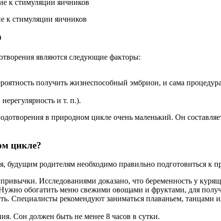
е к стимуляции яичников
О
отворения являются следующие факторы:
ероятность получить жизнеспособный эмбрион, и сама процедура
ерегулярность и т. п.).
лодотворения в природном цикле очень маленький. Он составля
ом цикле?
я, будущим родителям необходимо правильно подготовиться к п
 привычки. Исследованиями доказано, что беременность у куря
 Нужно обогатить меню свежими овощами и фруктами, для полу
ь. Специалисты рекомендуют заниматься плаваньем, танцами и
я. Сон должен быть не менее 8 часов в сутки.