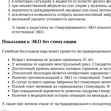
в некоторых ситуациях в жидкости из полости зрелого ф
при некачественной яйцеклетке или сперме у мужчины за
вероятность преждевременной овуляции или пика лютеи
исключается возможность отобрать жизнеспособный эмбри
маленький процент успешности протокола.
А также к недостатку не стимулированного ЭКО относит
естественное ЭКО.
Показания к ЭКО без стимуляции
Семейная бесплодная пара может провести экстракорпоральное
Возраст женщины не должен превышать 35 лет.
У женщины не нарушен менструальный цикл. Стандартная
Достаточный уровень женских половых гормонов, в частн
Этиологией бесплодия является необратимое нарушение 
Наличие противопоказаний к ЭКО со стимуляцией. Такие
В случае лучшего приема эмбриона без стимуляции яични
Плохой ответ яичников на гормональную стимуляцию. В т
При повышенной вероятности развития синдрома гиперс
Наличие в медицинской истории операции на миокарде,
А также при личном отказе от экстракорпорального оплодотво