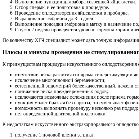
Выполнение пункции для забора созревшей яйцеклетки.
Отбор спермы и ее подготовка к процедуре.
Проведение оплодотворения яйцеклетки в пробирке.
Выращивание эмбриона до 3–5 дней.
Выполнение подсадки эмбриона в матку и назначение п
Спустя 2 недели проверяется уровень гормона хориониче
По количеству ХГЧ специалист может дать точную информацию
Плюсы и минусы проведения не стимулированно
К преимуществам процедуры искусственного оплодотворения о
отсутствие риска развития синдрома гиперстимуляции яи
исключение многоплодной беременности;
естественный эндометрий более качественный, нежели с
понижение риска преждевременных родов;
исключаются возможные осложнения после приема гормон
пункция может браться без наркоза, что уменьшает физи
возможность выполнять процедуру несколько раз подряд;
нет определенной длительной подготовки.
К недостаткам искусственного экстракорпорального оплодотво
получение 1 половой клетки за цикл;