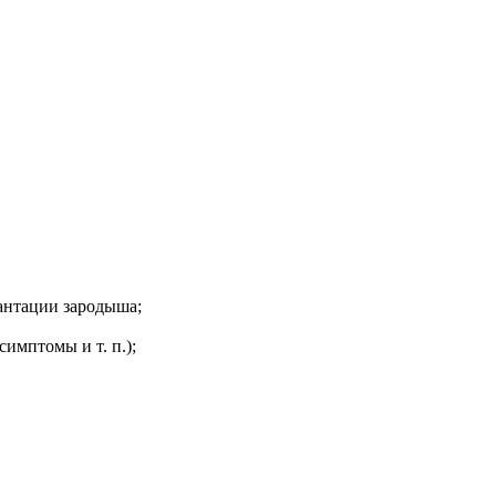
антации зародыша;
имптомы и т. п.);