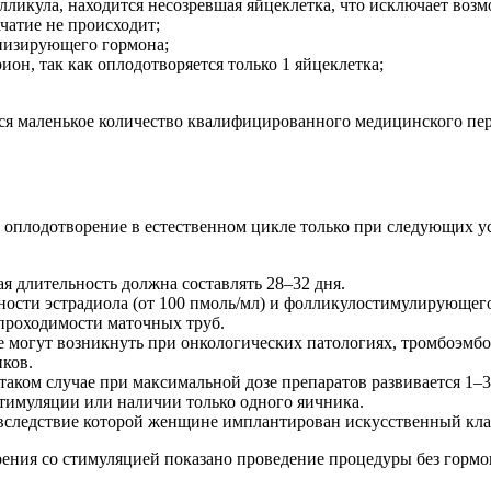
олликула, находится несозревшая яйцеклетка, что исключает воз
чатие не происходит;
низирующего гормона;
он, так как оплодотворяется только 1 яйцеклетка;
ся маленькое количество квалифицированного медицинского пер
 оплодотворение в естественном цикле только при следующих у
 длительность должна составлять 28–32 дня.
ости эстрадиола (от 100 пмоль/мл) и фолликулостимулирующего 
проходимости маточных труб.
 могут возникнуть при онкологических патологиях, тромбоэмбо
ков.
аком случае при максимальной дозе препаратов развивается 1–3 
тимуляции или наличии только одного яичника.
 вследствие которой женщине имплантирован искусственный кла
рения со стимуляцией показано проведение процедуры без гормо