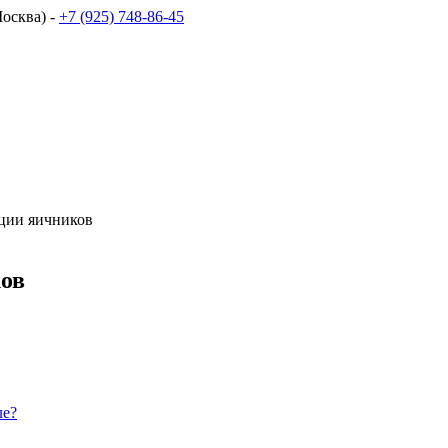
осква) -
+7 (925) 748-86-45
ции яичников
ов
ле?