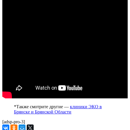
*Также смотрите другие —
клиники ЭКО в
Брянске и Брянской Области
[adsp-pro-3]