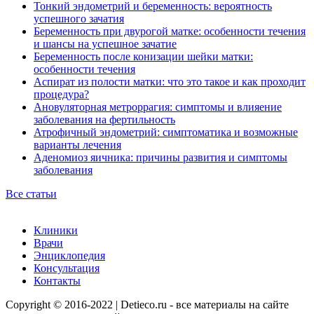
Тонкий эндометрий и беременность: вероятность
успешного зачатия
Беременность при двурогой матке: особенности течения
и шансы на успешное зачатие
Беременность после конизации шейки матки:
особенности течения
Аспират из полости матки: что это такое и как проходит
процедура?
Ановуляторная метроррагия: симптомы и влияение
заболевания на фертильность
Атрофичный эндометрий: симптоматика и возможные
варианты лечения
Аденомиоз яичника: причины развития и симптомы
заболевания
Все статьи
Клиники
Врачи
Энциклопедия
Консультация
Контакты
Copyright © 2016-2022 | Detieco.ru - все материалы на сайте