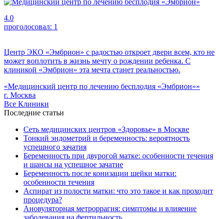
4.0
проголосовал:
1
Центр ЭКО «Эмбрион» с радостью откроет двери всем, кто не
может воплотить в жизнь мечту о рождении ребенка. С
клиникой «Эмбрион» эта мечта станет реальностью.
«Медицинский центр по лечению бесплодия «Эмбрион»»
г. Москва
Все Клиники
Последние статьи
Сеть медицинских центров «Здоровье» в Москве
Тонкий эндометрий и беременность: вероятность
успешного зачатия
Беременность при двурогой матке: особенности течения
и шансы на успешное зачатие
Беременность после конизации шейки матки:
особенности течения
Аспират из полости матки: что это такое и как проходит
процедура?
Ановуляторная метроррагия: симптомы и влияение
заболевания на фертильность