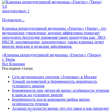
5.0
проголосовал:
1
Подождите...
Клиника репродуктивной медицины «Генетис» (Тверь) - это
медицинское учреждение, которое эффективно помогает
преодолеть бесплодие применяя такие процедуры как: ЭКО,
ИКСИ, инсеминацию, криопротокол, также клиника лечит
многие женские и мужские заболевания.
«Клиника репродуктивной медицины «Генетис» (Тверь)»
г. Тверь
Все Клиники
Последние статьи
Сеть медицинских центров «Здоровье» в Москве
Тонкий эндометрий и беременность: вероятность
успешного зачатия
Беременность при двурогой матке: особенности течения
и шансы на успешное зачатие
Беременность после конизации шейки матки:
особенности течения
Аспират из полости матки: что это такое и как проходит