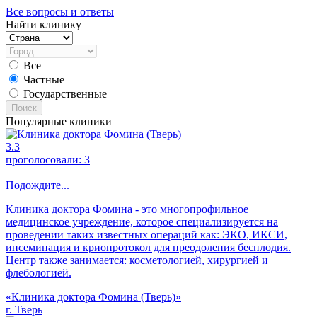
Все вопросы и ответы
Найти клинику
Все
Частные
Государственные
Поиск
Популярные клиники
3.3
проголосовали:
3
Подождите...
Клиника доктора Фомина - это многопрофильное
медицинское учреждение, которое специализируется на
проведении таких известных операций как: ЭКО, ИКСИ,
инсеминация и криопротокол для преодоления бесплодия.
Центр также занимается: косметологией, хирургией и
флебологией.
«Клиника доктора Фомина (Тверь)»
г. Тверь