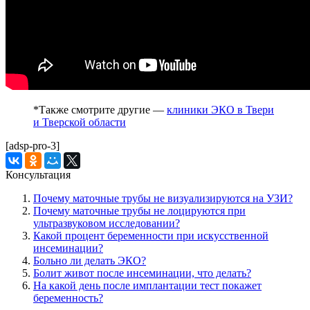
*Также смотрите другие —
клиники ЭКО в Твери
и Тверской области
[adsp-pro-3]
Консультация
Почему маточные трубы не визуализируются на УЗИ?
Почему маточные трубы не лоцируются при
ультразвуковом исследовании?
Какой процент беременности при искусственной
инсеминации?
Больно ли делать ЭКО?
Болит живот после инсеминации, что делать?
На какой день после имплантации тест покажет
беременность?