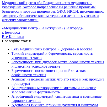
Медицинский центр «За Рождение» - это медицинское
учреждение, которое направленно на решение проблемы
бездетности проводя процедуры: ЭКО, ИКСИ, инсеминацию,
заморозку биологического материала и лечение мужских и
женских заболеваний.
«Медицинский центр «За Рождение» (Белгород)»
г. Белгород
Все Клиники
Последние статьи
Сеть медицинских центров «Здоровье» в Москве
Тонкий эндометрий и беременность: вероятность
успешного зачатия
Беременность при двурогой матке: особенности течения
и шансы на успешное зачатие
Беременность после конизации шейки матки:
особенности течения
Аспират из полости матки: что это такое и как проходит
процедура?
Ановуляторная метроррагия: симптомы и влияение
заболевания на фертильность
Атрофичный эндометрий: симптоматика и возможные
варианты лечения
Аденомиоз яичника: причины развития и симптомы