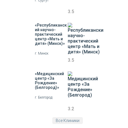
г. Сургут
3.5
«Республиканск
ий научно-
практический
центр «Мать и
дитя» (Минск)»
г. Минск
3.5
«Медицинский
центр «За
Рождение»
(Белгород)»
г. Белгород
3.2
Все Клиники