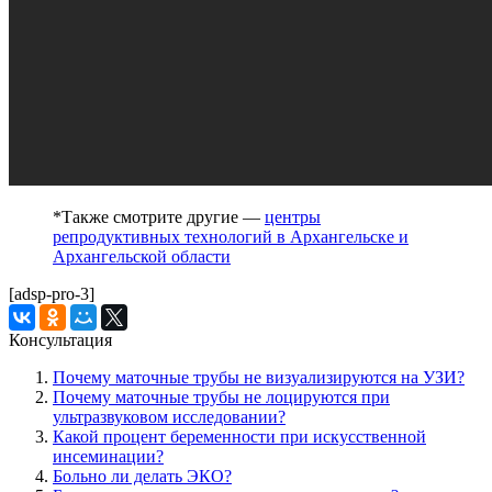
*Также смотрите другие —
центры
репродуктивных технологий в Архангельске и
Архангельской области
[adsp-pro-3]
Консультация
Почему маточные трубы не визуализируются на УЗИ?
Почему маточные трубы не лоцируются при
ультразвуковом исследовании?
Какой процент беременности при искусственной
инсеминации?
Больно ли делать ЭКО?