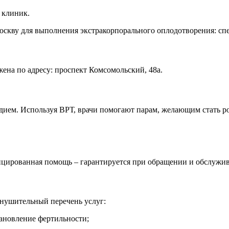
 клиник.
Москву для выполнения экстракорпорального оплодотворения: с
на по адресу: проспект Комсомольский, 48а.
одием. Используя ВРТ, врачи помогают парам, желающим стать р
ицированная помощь – гарантируется при обращении и обслужи
внушительный перечень услуг:
тановление фертильности;