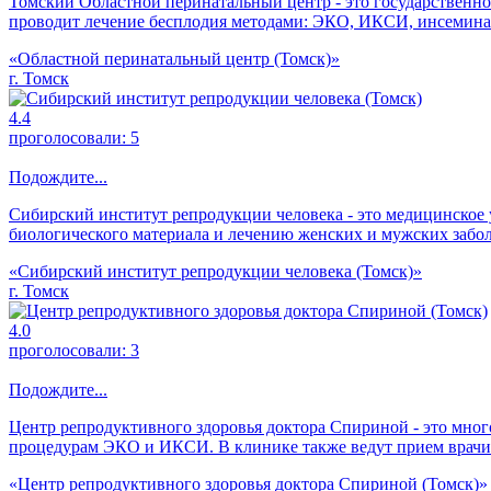
Томский Областной перинатальный центр - это государственно
проводит лечение бесплодия методами: ЭКО, ИКСИ, инсемина
«Областной перинатальный центр (Томск)»
г. Томск
4.4
проголосовали:
5
Подождите...
Сибирский институт репродукции человека - это медицинское
биологического материала и лечению женских и мужских забо
«Сибирский институт репродукции человека (Томск)»
г. Томск
4.0
проголосовали:
3
Подождите...
Центр репродуктивного здоровья доктора Спириной - это мног
процедурам ЭКО и ИКСИ. В клинике также ведут прием врачи: 
«Центр репродуктивного здоровья доктора Спириной (Томск)»