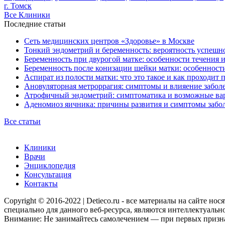
г. Томск
Все Клиники
Последние статьи
Сеть медицинских центров «Здоровье» в Москве
Тонкий эндометрий и беременность: вероятность успешно
Беременность при двурогой матке: особенности течения 
Беременность после конизации шейки матки: особенност
Аспират из полости матки: что это такое и как проходит 
Ановуляторная метроррагия: симптомы и влияение забол
Атрофичный эндометрий: симптоматика и возможные ва
Аденомиоз яичника: причины развития и симптомы забо
Все статьи
Клиники
Врачи
Энциклопедия
Консультация
Контакты
Copyright © 2016-2022 | Detieco.ru - все материалы на сайте н
специально для данного веб-ресурса, являются интеллектуальн
Внимание: Не занимайтесь самолечением — при первых признак