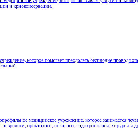
е медицинское учреждение, которое оказывает услуги по наблю
ции и криоконсервации.
 учреждение, которое помогает преодолеть бесплодие проводя
леваний.
опрофильное медицинское учреждение, которое занимается лече
неврологи, проктологи, онкологи, эндокринологи, хирурги и д