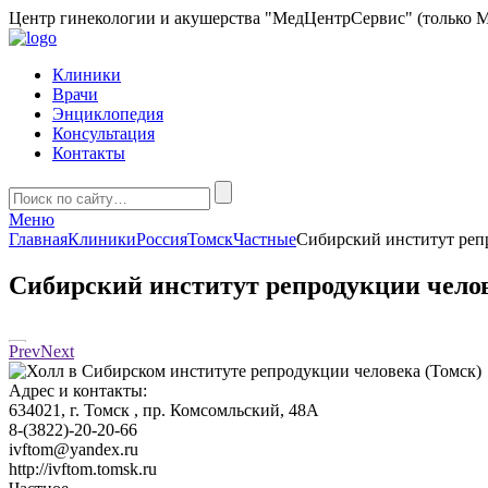
Центр гинекологии и акушерства "МедЦентрСервис" (только М
Клиники
Врачи
Энциклопедия
Консультация
Контакты
Меню
Главная
Клиники
Россия
Томск
Частные
Сибирский институт реп
Сибирский институт репродукции челов
Prev
Next
Адрес и контакты:
634021,
г. Томск
, пр. Комсомльский, 48А
8-(3822)-20-20-66
ivftom@yandex.ru
http://ivftom.tomsk.ru