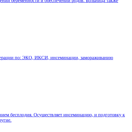
дении беременности и обеспечении родов. Больница также
 операции по: ЭКО, ИКСИ, инсеминации, замораживанию
нием бесплодия. Осуществляет инсеминацию, и подготовку к
ругие.