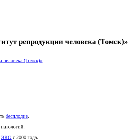
итут репродукции человека (Томск)»
 человека (Томск)»
ить
бесплодие
.
 патологий.
т
ЭКО
с 2000 года.