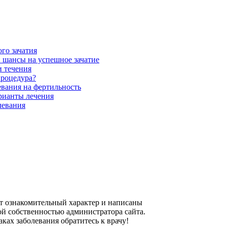
го зачатия
и шансы на успешное зачатие
и течения
процедура?
евания на фертильность
рианты лечения
левания
осят ознакомительный характер и написаны
ой собственностью администратора сайта.
ах заболевания обратитесь к врачу!