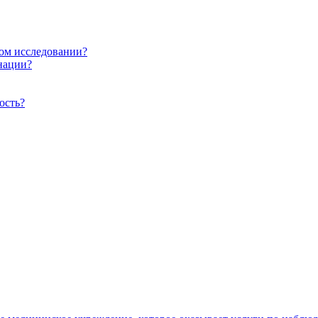
ом исследовании?
нации?
ость?