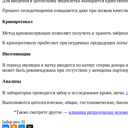
Для введения в цитоплазму яйцеклетки выбирается единствен
Процент оплодотворения повышается даже при низком качестве
Криопротокол
Метод криоконсервации позволяет получить и хранить эмбрион
К криопротоколу прибегают при неудачных предыдущих попытк
Инсеминация
В период овуляции в матку вводится по катеру сперма донора 
может быть рекомендована при отсутствии у женщины партнер
Анализы
В лаборатории проводится забор и исследование крови, мочи,
Выполняются цитологические, общие, гистохимические, биоло
*Также смотрите другие —
клиники репродукции человек
[adsp-pro-3]